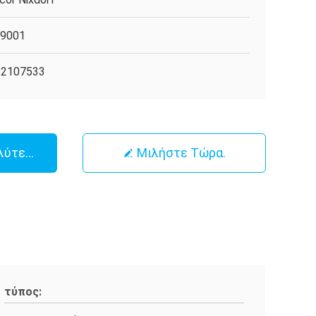
O9001
32107533
λύτερη Τιμή
Μιλήστε Τώρα.
τύπος: