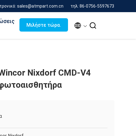
τρονικό: sales@atmpart.com.cn
τηλ: 86-0756-5597673
ώσεις


Μιλήστε τώρα.
Wincor Nixdorf CMD-V4
φωτοαισθητήρα
α
cor Nixdorf