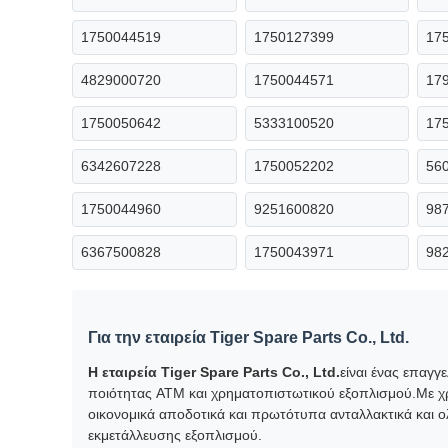
1750044519
1750127399
17
4829000720
1750044571
17
1750050642
5333100520
17
6342607228
1750052202
56
1750044960
9251600820
98
6367500828
1750043971
98
Για την εταιρεία Tiger Spare Parts Co., Ltd.
Η εταιρεία Tiger Spare Parts Co., Ltd.
είναι ένας επαγ
ποιότητας ATM και χρηματοπιστωτικού εξοπλισμού.Με χρ
οικονομικά αποδοτικά και πρωτότυπα ανταλλακτικά και 
εκμετάλλευσης εξοπλισμού.