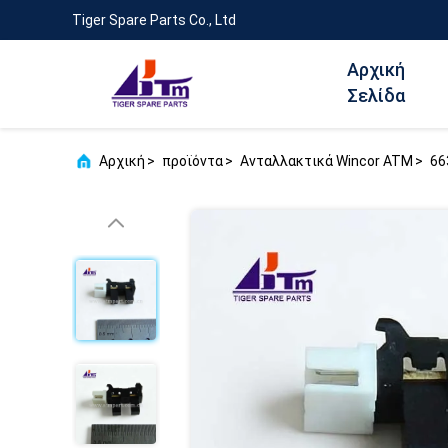
Tiger Spare Parts Co., Ltd
Αρχική
Σελίδα
Αρχική
>
προϊόντα
>
Ανταλλακτικά Wincor ATM
>
66