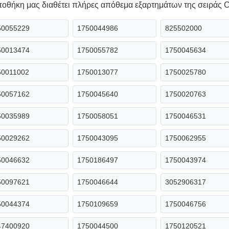
οθήκη μας διαθέτει πλήρες απόθεμα εξαρτημάτων της σειράς
50055229
1750044986
825502000
50013474
1750055782
1750045634
50011002
1750013077
1750025780
50057162
1750045640
1750020763
50035989
1750058051
1750046531
50029262
1750043095
1750062955
50046632
1750186497
1750043974
50097621
1750046644
3052906317
50044374
1750109659
1750046756
47400920
1750044500
1750120521