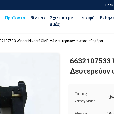
Ηλεκ
Προϊόντα
Βίντεο
Σχετικά με
επαφή
Εκδηλ
εμάς
32107533 Wincor Nixdorf CMD-V4 Δευτερεύον φωτοαισθητήρα
6632107533 
Δευτερεύον 
Τόπος
Κίν
καταγωγής
Μάρκα
Win