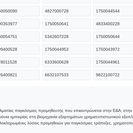
50050090
4827000728
1750044544
90353977
1750050641
4833400228
50054751
5342607228
1750050644
09400528
1750044953
1750043972
78011528
6333600628
1750044961
26400821
6632107533
9822100722
γελματίας παγκόσμιος προμηθευτής που επικεντρώνεται στην Ε&Α, στ
όνια εμπειρίας στη βιομηχανία εξαρτημάτων χρηματοπιστωτικού εξοπλι
ολοκληρωμένες λύσεις προμηθειών για παγκόσμιες τράπεζες, χρηματοπι