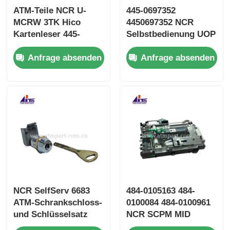
ATM-Teile NCR U-
445-0697352
MCRW 3TK Hico
4450697352 NCR
Kartenleser 445-
Selbstbedienung UOP
0704484 4450704484
10,4 Zoll LCD-Display
Anfrage absenden
Anfrage absenden
NCR SelfServ 6683
484-0105163 484-
ATM-Schrankschloss-
0100084 484-0100961
und Schlüsselsatz
NCR SCPM MID
009-0027833
Infeed ATM Teile