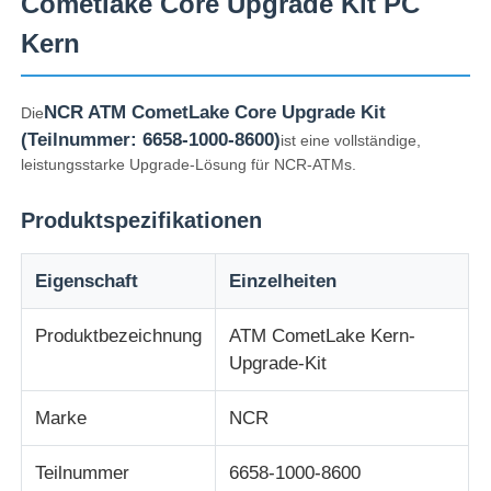
Cometlake Core Upgrade Kit PC
Kern
NCR ATM CometLake Core Upgrade Kit
Die
(Teilnummer: 6658-1000-8600)
ist eine vollständige,
leistungsstarke Upgrade-Lösung für NCR-ATMs.
Produktspezifikationen
Eigenschaft
Einzelheiten
Produktbezeichnung
ATM CometLake Kern-
Startseite
Upgrade-Kit
Produkte
Marke
NCR
Teilnummer
6658-1000-8600
Videos