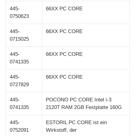
445-
66XX PC CORE
Pos-Maschine
0750623
445-
66XX PC CORE
Ersatzteile für Geldautomaten
0715025
Geldautomat
445-
66XX PC CORE
0741335
Münzrecycler
445-
66XX PC CORE
0727829
445-
POCONO PC CORE Intel i-3
0741335
2120T RAM 2GB Festplatte 160G
445-
ESTORIL PC CORE ist ein
0752091
Wirkstoff, der