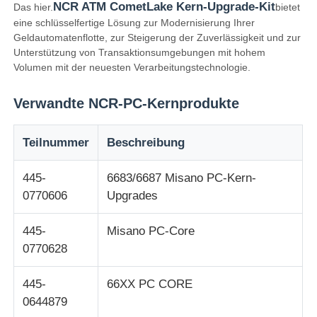
NCR ATM CometLake Kern-Upgrade-Kit
Das hier.
bietet
eine schlüsselfertige Lösung zur Modernisierung Ihrer
Glory NMD ATM-Teile
Geldautomatenflotte, zur Steigerung der Zuverlässigkeit und zur
Unterstützung von Transaktionsumgebungen mit hohem
Volumen mit der neuesten Verarbeitungstechnologie.
OKI ATM-Teile
Verwandte NCR-PC-Kernprodukte
Genmega ATM -Teile
Teilnummer
Beschreibung
Rechnungsprüfer
445-
6683/6687 Misano PC-Kern-
0770606
Upgrades
Banknoten-Sortierer
445-
Misano PC-Core
0770628
Rechnungszähler
445-
66XX PC CORE
0644879
Karten-Drucker