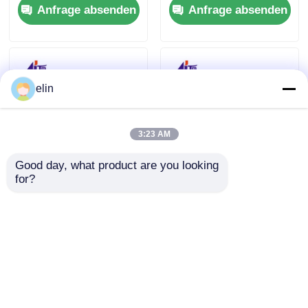
Anfrage absenden
Anfrage absenden
0090027833
elin
3:23 AM
Good day, what product are you looking 
for?
009-0029490
445-0756692
KD02155-D363 NCR
4450756692 NCR S2
GBRU2
Abwurf Kassette mit
Einlagenkassette
Schloss ATM Teile
Anfrage absenden
Anfrage absenden
Fujitsu G610 G611
Startseite
Über uns
Kontakt
Desktop Site