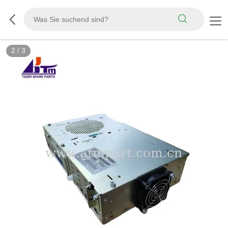
2
/
3