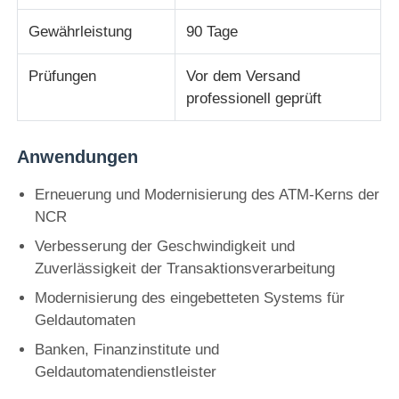
Gewährleistung
90 Tage
Diebold ATM-Teile
Prüfungen
Vor dem Versand
professionell geprüft
NCR-Geldautomatenteile
Anwendungen
Ersatzteile für Wincor-Geldautomaten
Erneuerung und Modernisierung des ATM-Kerns der
Hyosung ATM-Teile
NCR
Verbesserung der Geschwindigkeit und
Zuverlässigkeit der Transaktionsverarbeitung
Fujitsu Geldautomaten-Teile
Modernisierung des eingebetteten Systems für
Geldautomaten
Hitachi-Geldautomaten-Teile
Banken, Finanzinstitute und
Geldautomatendienstleister
GRG ATM-Teile