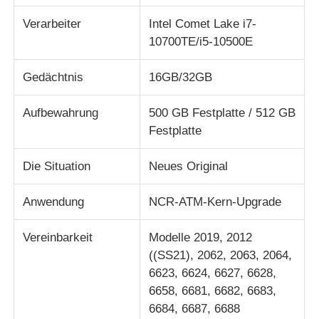
Verarbeiter
Intel Comet Lake i7-
Über uns
10700TE/i5-10500E
Gedächtnis
16GB/32GB
Fabrik Tour
Aufbewahrung
500 GB Festplatte / 512 GB
Festplatte
Qualitätskontrolle
Die Situation
Neues Original
Kontakt
Anwendung
NCR-ATM-Kern-Upgrade
Nachrichten
Vereinbarkeit
Modelle 2019, 2012
((SS21), 2062, 2063, 2064,
Alle Fälle
6623, 6624, 6627, 6628,
6658, 6681, 6682, 6683,
6684, 6687, 6688
Referenzen