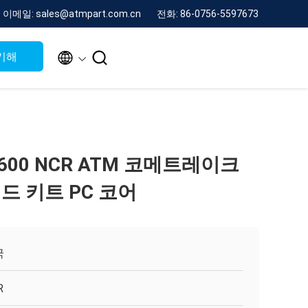
이메일: sales@atmpart.com.cn
전화: 86-0756-5597673


기해
-8600 NCR ATM 코메트레이크
드 키트 PC 코어
국
R