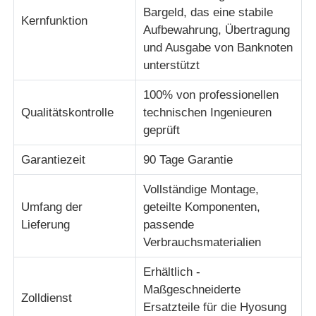
Bargeld, das eine stabile
Kernfunktion
Aufbewahrung, Übertragung
Diebold ATM-Teile
und Ausgabe von Banknoten
unterstützt
NCR-Geldautomatenteile
100% von professionellen
Qualitätskontrolle
technischen Ingenieuren
Ersatzteile für Wincor-Geldautomaten
geprüft
Garantiezeit
90 Tage Garantie
Hyosung ATM-Teile
Vollständige Montage,
Umfang der
geteilte Komponenten,
Fujitsu Geldautomaten-Teile
Lieferung
passende
Verbrauchsmaterialien
Hitachi-Geldautomaten-Teile
Erhältlich -
Maßgeschneiderte
Zolldienst
GRG ATM-Teile
Ersatzteile für die Hyosung