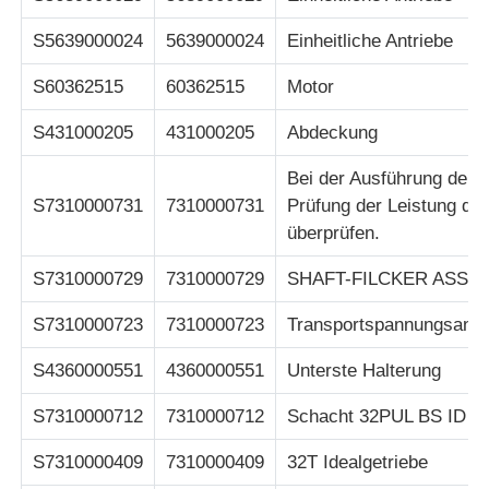
S5639000024
5639000024
Einheitliche Antriebe
S60362515
60362515
Motor
S431000205
431000205
Abdeckung
Bei der Ausführung der P
S7310000731
7310000731
Prüfung der Leistung de
überprüfen.
S7310000729
7310000729
SHAFT-FILCKER ASSY
S7310000723
7310000723
Transportspannungsanle
S4360000551
4360000551
Unterste Halterung
S7310000712
7310000712
Schacht 32PUL BS ID
S7310000409
7310000409
32T Idealgetriebe