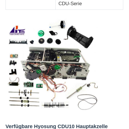
CDU-Serie
Glory NMD ATM-Teile
OKI ATM-Teile
Genmega ATM -Teile
Rechnungsprüfer
Banknoten-Sortierer
Rechnungszähler
Karten-Drucker
Verfügbare Hyosung CDU10 Hauptakzelle