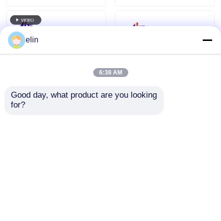
elin
6:38 AM
Good day, what product are you looking 
for?
7310000702
5412000065
7430000991
S5412000065
7430001006 Hyosung
Hyosung MX5600S
ATM Teile CDU10
OPL 15 Zoll LCD
Anfrage absenden
Anfrage absenden
Ablehnung Kassette
Monitor Geldautomat
Display
Startseite
Über uns
Kontakt
Desktop Site
Sitemap
Datenschutzrichtlinie