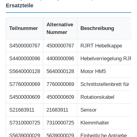
Ersatzteile
Pos-Maschine
Alternative
Teilnummer
Beschreibung
Nummer
Ersatzteile für Geldautomaten
S4500000767
4500000767
RJRT Hebelkappe
Geldautomat
S4400000096
4400000096
Hebelverriegelung RJRT
S5640000128
5640000128
Motor HM5
Münzrecycler
S7760000069
7760000069
Schnittstellenbrett für 
S4500000609
4500000609
Rotationskabel
S21683911
21683911
Sensor
S7310000725
7310000725
Klemmhalter
S5639000029
5639000029
Einheitliche Antriebe