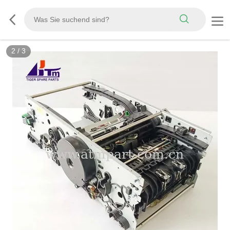
3
/
3