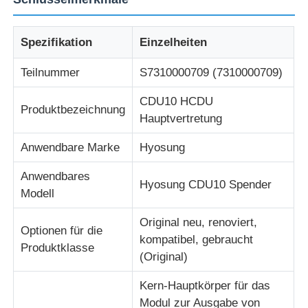
Über uns
Spezifikation
Einzelheiten
Teilnummer
S7310000709 (7310000709)
Fabrik Tour
CDU10 HCDU
Produktbezeichnung
Hauptvertretung
Qualitätskontrolle
Anwendbare Marke
Hyosung
Kontakt
Anwendbares
Hyosung CDU10 Spender
Modell
Nachrichten
Original neu, renoviert,
Optionen für die
kompatibel, gebraucht
Produktklasse
(Original)
Alle Fälle
Kern-Hauptkörper für das
Referenzen
Modul zur Ausgabe von