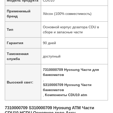
Модель продукта
CDU10
Применимый
Хёсон (100% совместимость)
бренд
Основной корпус дозатора CDU в
Тип
сборе и запасные части
Гарантия
90 дней
Таможенная
доступный
служба
7310000709 Hyosung Части для
банкоматов
,
Высокий свет:
S310000709 Hyosung Части
банкоматов
,
Компоненты CDU10 atm
7310000709 S310000709 Hyosung ATM Части
CDU10 HCDU Основное тело Assy