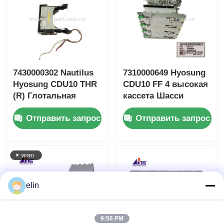
7430000302 Nautilus
7310000649 Hyosung
Hyosung CDU10 THR
CDU10 FF 4 высокая
(R) Глотальная
кассета Шасси
сборка ATM Части
банкомата Запчасти
Отправить запрос
Отправить запрос
elin
9:56 PM