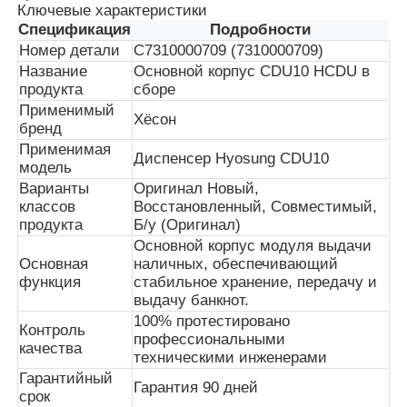
Ключевые характеристики
Спецификация
Подробности
Номер детали
С7310000709 (7310000709)
О Компании
Название
Основной корпус CDU10 HCDU в
продукта
сборе
Применимый
Наша фабрика
Хёсон
бренд
Применимая
Диспенсер Hyosung CDU10
модель
контроль качества
Варианты
Оригинал Новый,
классов
Восстановленный, Совместимый,
продукта
Б/у (Оригинал)
контактные данные
Основной корпус модуля выдачи
Основная
наличных, обеспечивающий
функция
стабильное хранение, передачу и
Новости
выдачу банкнот.
100% протестировано
Контроль
профессиональными
Все случаи
качества
техническими инженерами
Гарантийный
Гарантия 90 дней
срок
Отправить запрос