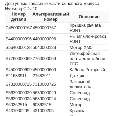
Доступные запасные части основного корпуса
Hyosung CDU10
Glory NMD Запчасти для банкоматов
Номер
Альтернативный
Описание
детали
номер
Крышка рычага
С4500000767
4500000767
Части для банкоматов OKI
RJRT
Рычаг блокировки
S4400000096
4400000096
RJRT
Genmega ATM
S5640000128
5640000128
Мотор ХМ5
Интерфейсная
S7760000069
7760000069
плата для кабеля
Купюроприемник
FFC
S4500000609
4500000609
Кабель Роторный
S21683911
21683911
Датчик
Сортировщик банкнот
Зажимной
S7310000725
7310000725
держатель
S5639000029
5639000029
Соленоид
счетчик счета
S5639000024
5639000024
Соленоид
S60362515
60362515
Мотор
S431000205
431000205
Крышка
Принтер карты