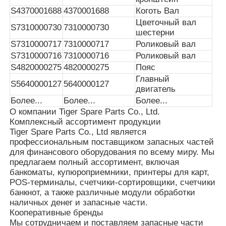
S4370001688
4370001688
Коготь Вал
Цветочный вал
S7310000730
7310000730
шестерни
S7310000717
7310000717
Роликовый вал
S7310000716
7310000716
Роликовый вал
S4820000275
4820000275
Пояс
Главный
S5640000127
5640000127
двигатель
Более...
Более...
Более...
О компании Tiger Spare Parts Co., Ltd.
Комплексный ассортимент продукции
Tiger Spare Parts Co., Ltd является
профессиональным поставщиком запасных частей
для финансового оборудования по всему миру. Мы
предлагаем полный ассортимент, включая
банкоматы, купюроприемники, принтеры для карт,
POS-терминалы, счетчики-сортировщики, счетчики
банкнот, а также различные модули обработки
наличных денег и запасные части.
Кооперативные бренды
Мы сотрудничаем и поставляем запасные части