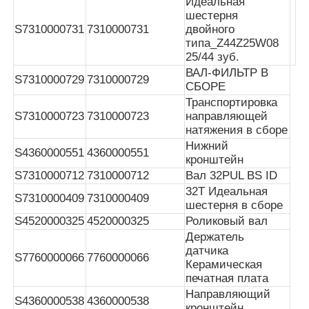
Идеальная
шестерня
S7310000731
7310000731
двойного
Пост-машина
типа_Z44Z25W08
25/44 зуб.
ВАЛ-ФИЛЬТР В
Запасные части для банкоматов
S7310000729
7310000729
СБОРЕ
Транспортировка
S7310000723
7310000723
направляющей
Банкомат
натяжения в сборе
Нижний
S4360000551
4360000551
кронштейн
Переработчик монет
S7310000712
7310000712
Вал 32PUL BS ID
32T Идеальная
S7310000409
7310000409
шестерня в сборе
S4520000325
4520000325
Роликовый вал
Держатель
датчика
S7760000066
7760000066
Керамическая
печатная плата
Направляющий
S4360000538
4360000538
кронштейн