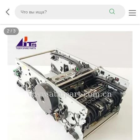
2
/
3