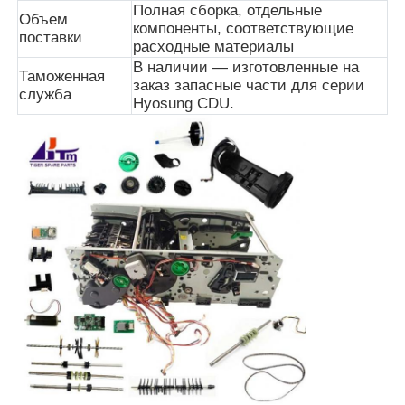
Полная сборка, отдельные
Объем
компоненты, соответствующие
поставки
расходные материалы
Части для банкомата Diebold
В наличии — изготовленные на
Таможенная
заказ запасные части для серии
служба
Hyosung CDU.
Запчасти для банкоматов NCR
Запчасти для банкоматов Wincor
Части банкомата Hyosung
Части для банкоматов Fujitsu
Части для банкоматов Hitachi
Части GRG ATM