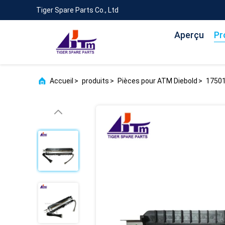
Tiger Spare Parts Co., Ltd
Aperçu
Pr
Accueil
>
produits
>
Pièces pour ATM Diebold
>
17501