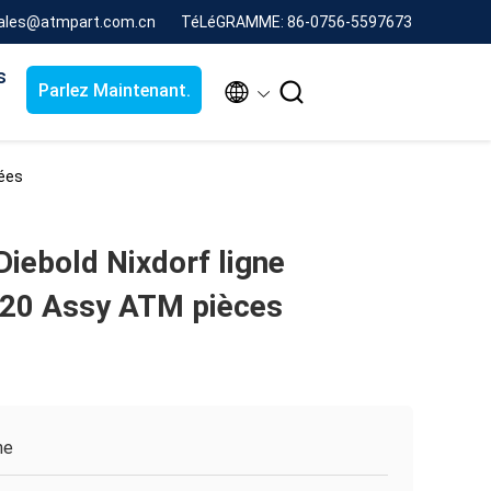
sales@atmpart.com.cn
TéLéGRAMME: 86-0756-5597673
s


Parlez Maintenant.
hées
iebold Nixdorf ligne
20 Assy ATM pièces
ne