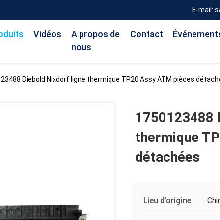
E-mail: 
oduits
Vidéos
A propos de
Contact
Événement
nous
23488 Diebold Nixdorf ligne thermique TP20 Assy ATM pièces détac
1750123488 D
thermique TP
détachées
Lieu d'origine
Chi