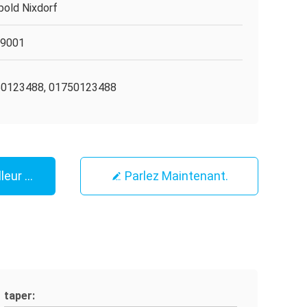
bold Nixdorf
O9001
0123488, 01750123488
leur Prix
Parlez Maintenant.
taper: