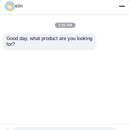
elin
2:35 AM
Good day, what product are you looking 
NCR Fujitsu GBRU
497-0508207 497-
for?
G610 G611 Poubelle
0502074 Tête
de rejet KD02158-
d'impression
D721 009-0023114
thermique NCR 9
envoyer une
envoyer une
009-0022953
broches 009-0020624-
11B
demande
demande
Aperçu
Au sujet de nous
Contactez-nous
Desktop Site
Plan du site
Politique de confidentialité
Qualité
Pièces pour ATM Diebold
Usine De