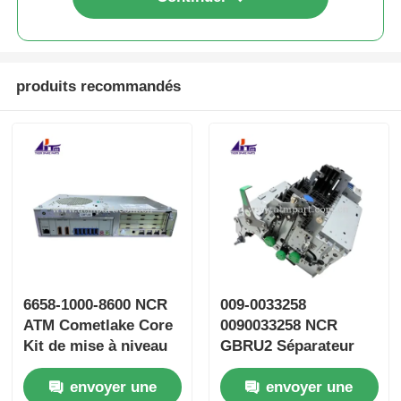
produits recommandés
6658-1000-8600 NCR
009-0033258
ATM Cometlake Core
0090033258 NCR
Kit de mise à niveau
GBRU2 Séparateur
PC Core
amélioré étroit
envoyer une
envoyer une
Fujitsu G610/G611