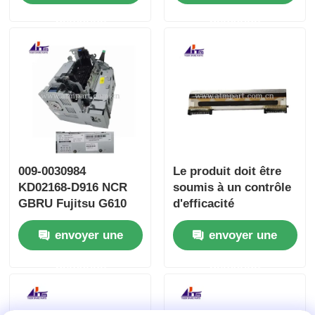
demande
demande
009-0030984
Le produit doit être
KD02168-D916 NCR
soumis à un contrôle
GBRU Fujitsu G610
d'efficacité
G611 Séparateur
supérieure.
envoyer une
envoyer une
amélioré
demande
demande