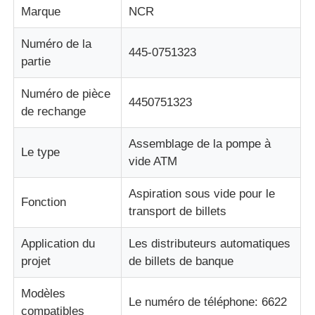
Marque
NCR
Pièces pour ATM Diebold
Numéro de la
445-0751323
partie
Pièces ATM NCR
Numéro de pièce
4450751323
de rechange
Pièces d'atmosphère de Wincor
Assemblage de la pompe à
Le type
vide ATM
Pièces de distributeurs Hyosung
Aspiration sous vide pour le
Fonction
transport de billets
Pièces de distributeurs automatiques Fujitsu
Application du
Les distributeurs automatiques
Pièces de distributeurs automatiques Hitachi
projet
de billets de banque
Modèles
Le numéro de téléphone: 6622
Pièces d'atmosphère de GRG
compatibles