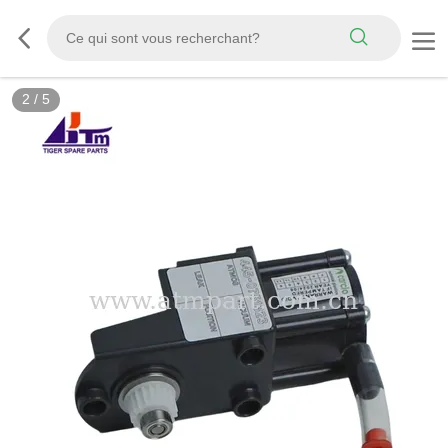
2
/
5