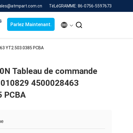
sales@atmpart.com.cn
TéLéGRAMME: 86-0756-5597673
s


Parlez Maintenant.
63 YT2.503.0385 PCBA
N Tableau de commande
01010829 4500028463
5 PCBA
ne