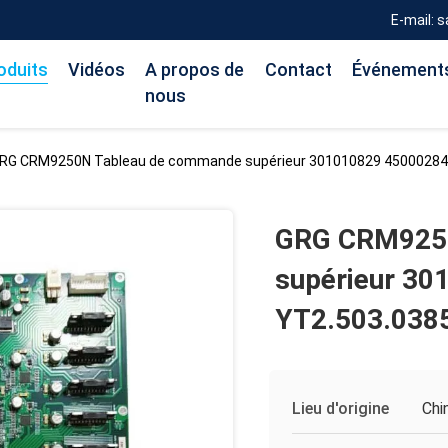
E-mail: 
oduits
Vidéos
A propos de
Contact
Événement
nous
RG CRM9250N Tableau de commande supérieur 301010829 45000284
GRG CRM9250
supérieur 3
YT2.503.038
Lieu d'origine
Chi