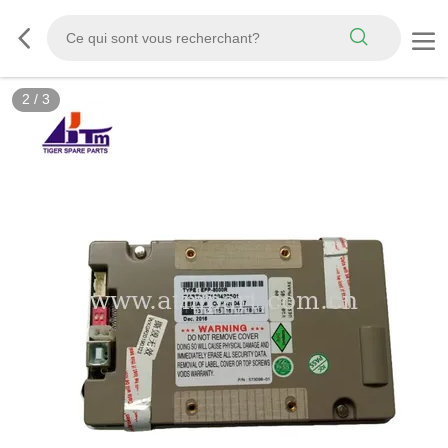
2
/
3