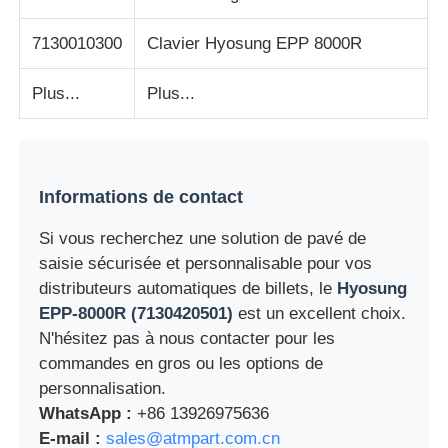
7130010300
Clavier Hyosung EPP 8000R
machine à poser
Plus...
Plus...
Pièces de rechange ATM
Distributeur automatique de billets
Informations de contact
Recycleur de pièces
Si vous recherchez une solution de pavé de
saisie sécurisée et personnalisable pour vos
distributeurs automatiques de billets, le
Hyosung
EPP-8000R (7130420501)
est un excellent choix.
N'hésitez pas à nous contacter pour les
commandes en gros ou les options de
personnalisation.
WhatsApp :
+86 13926975636
E-mail :
sales@atmpart.com.cn