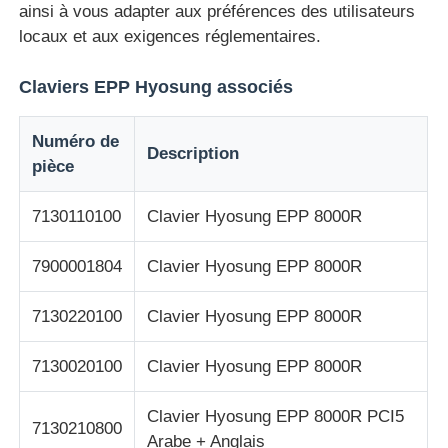
ainsi à vous adapter aux préférences des utilisateurs
locaux et aux exigences réglementaires.
Pièces de guichet automatique Glory NMD
Claviers EPP Hyosung associés
Pièces de distributeurs automatiques OKI
Numéro de
Description
pièce
Parties Genmega ATM
7130110100
Clavier Hyosung EPP 8000R
Accepteur de factures
7900001804
Clavier Hyosung EPP 8000R
Tri des billets de banque
7130220100
Clavier Hyosung EPP 8000R
compteur de facture
7130020100
Clavier Hyosung EPP 8000R
Clavier Hyosung EPP 8000R PCI5
7130210800
Imprimante de carte
Arabe + Anglais