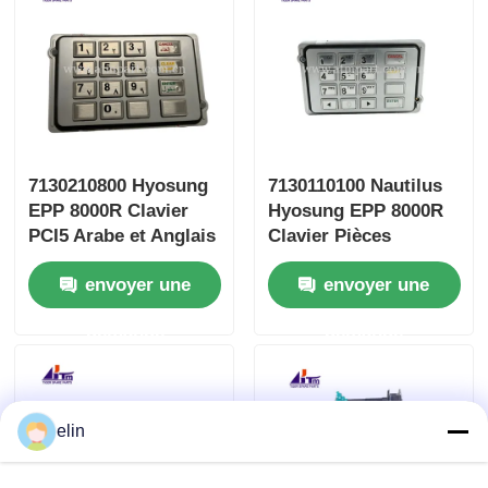
7130210800 Hyosung
7130110100 Nautilus
EPP 8000R Clavier
Hyosung EPP 8000R
PCI5 Arabe et Anglais
Clavier Pièces
Pièces de
détachées ATM
envoyer une
envoyer une
Distributeur
Automatique
demande
demande
elin