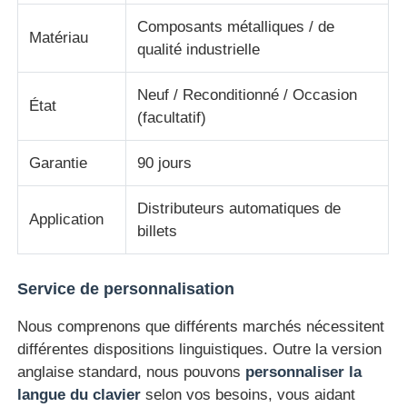
Composants métalliques / de
Matériau
Pièces pour ATM Diebold
qualité industrielle
Neuf / Reconditionné / Occasion
État
Pièces ATM NCR
(facultatif)
Garantie
90 jours
Pièces d'atmosphère de Wincor
Distributeurs automatiques de
Application
Pièces de distributeurs Hyosung
billets
Pièces de distributeurs automatiques Fujitsu
Service de personnalisation
Nous comprenons que différents marchés nécessitent
Pièces de distributeurs automatiques Hitachi
différentes dispositions linguistiques. Outre la version
anglaise standard, nous pouvons
personnaliser la
Pièces d'atmosphère de GRG
langue du clavier
selon vos besoins, vous aidant