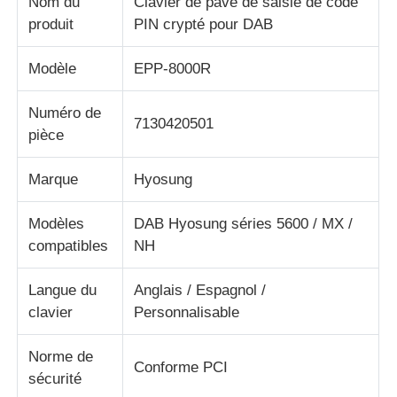
Nom du
Clavier de pavé de saisie de code
produit
PIN crypté pour DAB
A propos de nous
Modèle
EPP-8000R
Visite d'usine
Numéro de
7130420501
pièce
Contrôle de la qualité
Marque
Hyosung
Contact
Modèles
DAB Hyosung séries 5600 / MX /
compatibles
NH
nouvelles
Langue du
Anglais / Espagnol /
clavier
Personnalisable
Tous les cas
Norme de
Conforme PCI
sécurité
Demande de soumission