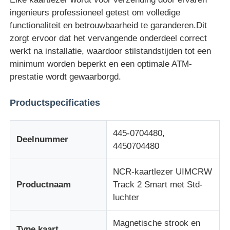
ingenieurs professioneel getest om volledige
functionaliteit en betrouwbaarheid te garanderen.Dit
Over ons
zorgt ervoor dat het vervangende onderdeel correct
werkt na installatie, waardoor stilstandstijden tot een
Fabrieksreis
minimum worden beperkt en een optimale ATM-
prestatie wordt gewaarborgd.
Kwaliteitscontrole
Productspecificaties
Contacteer ons
445-0704480,
Deelnummer
4450704480
nieuws
NCR-kaartlezer UIMCRW
Productnaam
Track 2 Smart met Std-
Alle Gevallen
luchter
Magnetische strook en
Vraag een offerte aan
Type kaart