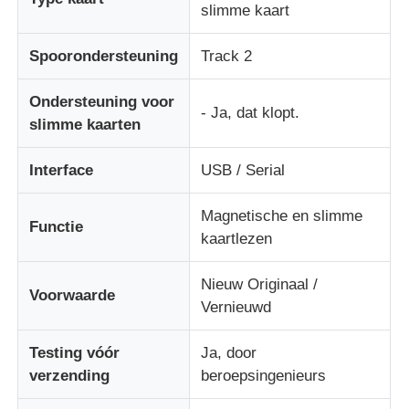
slimme kaart
Diebold ATM-onderdelen
Spoorondersteuning
Track 2
Ondersteuning voor
NCR ATM-onderdelen
- Ja, dat klopt.
slimme kaarten
Wincor ATM-onderdelen
Interface
USB / Serial
Magnetische en slimme
Hyosung ATM onderdelen
Functie
kaartlezen
Fujitsu ATM-onderdelen
Nieuw Originaal /
Voorwaarde
Vernieuwd
Hitachi ATM-onderdelen
Testing vóór
Ja, door
verzending
beroepsingenieurs
De Delen van GRG ATM