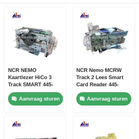
NCR NEMO
NCR Nemo MCRW
Kaartlezer HiCo 3
Track 2 Lees Smart
Track SMART 445-
Card Reader 445-
0765159 4450765159
0765158 4450765158
Aanvraag sturen
Aanvraag sturen