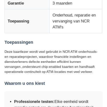
Garantie
3 maanden
Glory NMD ATM onderdelen
Onderhoud, reparatie en
Toepassing
vervanging van NCR
OKI ATM-onderdelen
ATM's
Genmega ATM -onderdelen
Toepassingen
Deze kaartlezer wordt veel gebruikt in NCR ATM onderhouds-
en reparatieprojecten, waardoor financiële instellingen en
Factuuracceptant
dienstverleners defecte eenheden efficiënt kunnen
vervangen.,ondersteunt chip-enabled kaarten en handhaaft
operationele continuïteit op ATM-locaties met veel verkeer.
Bankbiljetten sorteren
Waarom u ons kiest
rekeningsteller
Professionele testen:
Elke eenheid wordt
Kaartprinter