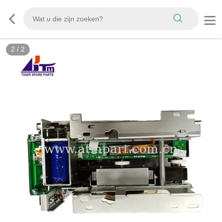
2
/
2