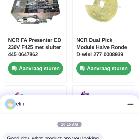
NCR FA Presenter ED
NCR Dual Pick
230V F425 met sluiter
Module Halve Ronde
445-0647862
D-wiel 277-0008939
4450647862
445-0737509 445-
Aanvraag sturen
Aanvraag sturen
0592170
elin
10:15 AM
Good day, what product are you looking 