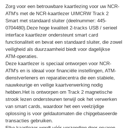
Zorg voor een betrouwbare kaartlezing voor uw NCR-
ATM's met de NCR-kaartlezer UIMCRW Track 2
Smart met standaard sluiter (deelnummer: 445-
0704480).Deze hoge kwaliteit 2-tracks USB / serieel
interface kaartlezer ondersteunt smart card
functionaliteit en bevat een standaard sluiter, die zowel
veiligheid als duurzaamheid biedt voor dagelijkse
ATM-operaties.
Deze kaartlezer is speciaal ontworpen voor NCR-
ATM's en is ideaal voor financiële instellingen, ATM-
dienstverleners en reparatiecentra die een stabiele,
nauwkeurige en veilige kaartverwerking nodig
Thuis
hebben.Het is ontworpen om Track 2 magnetische
strook lezen ondersteunen terwijl ook het verwerken
van smart cards, waardoor het een veelzijdige
Producten
oplossing is voor geldautomaten die chipgebaseerde
transacties gebruiken.
Videos
Elke kaartlezer wordt vóór verzending door ervaren