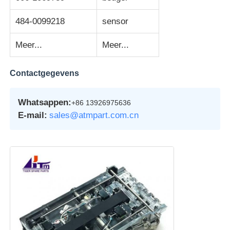
484-0099218
sensor
pinautomaat
Meer...
Meer...
ATM-reserveonderdelen
Contactgegevens
Geldautomaat
Whatsappen:
+86 13926975636
E-mail:
sales@atmpart.com.cn
Muntrecycler