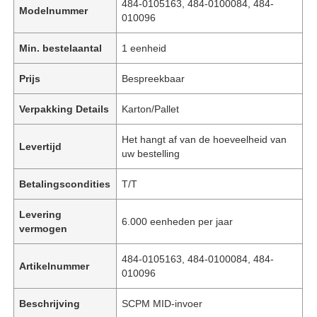
484-0105163, 484-0100084, 484-
Modelnummer
010096
Min. bestelaantal
1 eenheid
Prijs
Bespreekbaar
Verpakking Details
Karton/Pallet
Het hangt af van de hoeveelheid van
Levertijd
uw bestelling
Betalingscondities
T/T
Levering
6.000 eenheden per jaar
vermogen
484-0105163, 484-0100084, 484-
Artikelnummer
010096
Beschrijving
SCPM MID-invoer