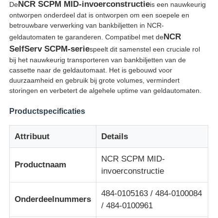
NCR SCPM MID-invoerconstructie
De
is een nauwkeurig
ontworpen onderdeel dat is ontworpen om een ​​soepele en
betrouwbare verwerking van bankbiljetten in NCR-
NCR
geldautomaten te garanderen. Compatibel met de
SelfServ SCPM-serie
speelt dit samenstel een cruciale rol
bij het nauwkeurig transporteren van bankbiljetten van de
cassette naar de geldautomaat. Het is gebouwd voor
duurzaamheid en gebruik bij grote volumes, vermindert
storingen en verbetert de algehele uptime van geldautomaten.
Productspecificaties
Attribuut
Details
Thuis
NCR SCPM MID-
Productnaam
invoerconstructie
Producten
484-0105163 / 484-0100084
Onderdeelnummers
/ 484-0100961
Videos