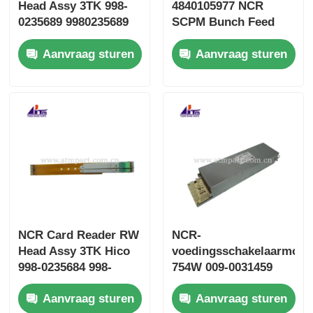
Head Assy 3TK 998-
4840105977 NCR
0235689 9980235689
SCPM Bunch Feed
SBW237702
Assembly ATM Parts
Aanvraag sturen
Aanvraag sturen
NCR Card Reader RW
NCR-
Head Assy 3TK Hico
voedingsschakelaarmodu
998-0235684 998-
754W 009-0031459
0913546 SBW237705
009-0037060 009-
Aanvraag sturen
Aanvraag sturen
0029870