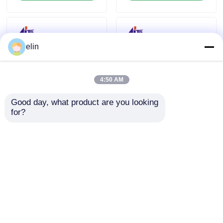
elin
4:50 AM
Good day, what product are you looking 
for?
NCR NEMO
NCR Nemo MCRW
Kaartlezer HiCo 3
Track 2 Lees Smart
Track SMART 445-
Card Reader 445-
0765159 4450765159
0765158 4450765158
Aanvraag sturen
Aanvraag sturen
Thuis
Ongeveer ons
Contacteer ons
Desktop Site
Sitemap
Privacybeleid