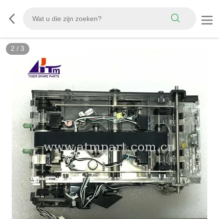
2
/
3