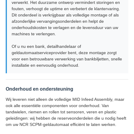
verwerkt. Het duurzame ontwerp vermindert storingen en
fouten, verhoogt de uptime en verbetert de klantervaring.
Dit onderdeel is verkrijgbaar als volledige montage of als
Diebold ATM-onderdelen
afzonderlijke vervangingsonderdelen en helpt de
onderhoudskosten te verlagen en de levensduur van uw
machines te verlengen.
NCR ATM-onderdelen
Of u nu een bank, detailhandelaar of
geldautomaatserviceprovider bent, deze montage zorgt
Wincor ATM-onderdelen
voor een betrouwbare verwerking van bankbiljetten, snelle
installatie en eenvoudig onderhoud.
Hyosung ATM onderdelen
Onderhoud en ondersteuning
Fujitsu ATM-onderdelen
Wij leveren niet alleen de volledige MID Infeed Assembly, maar
ook alle essentiële componenten voor onderhoud. Van
Hitachi ATM-onderdelen
tandwielen, riemen en rollen tot sensoren, veren en plastic
geleidingen: wij hebben de reserveonderdelen die u nodig heeft
om uw NCR SCPM-geldautomaat efficiënt te laten werken.
De Delen van GRG ATM