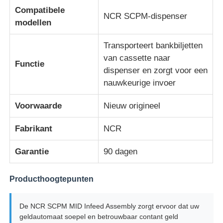
Compatibele
NCR SCPM-dispenser
modellen
Over ons
Transporteert bankbiljetten
van cassette naar
Fabrieksreis
Functie
dispenser en zorgt voor een
nauwkeurige invoer
Kwaliteitscontrole
Voorwaarde
Nieuw origineel
Contacteer ons
Fabrikant
NCR
Garantie
90 dagen
nieuws
Producthoogtepunten
Alle Gevallen
De NCR SCPM MID Infeed Assembly zorgt ervoor dat uw
geldautomaat soepel en betrouwbaar contant geld
Vraag een offerte aan