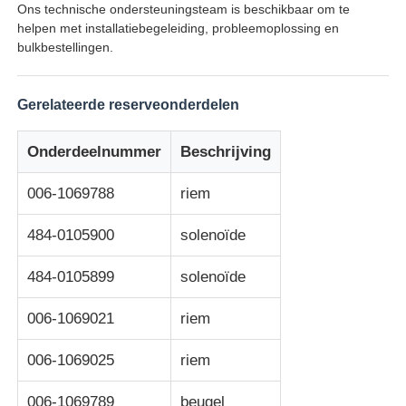
Ons technische ondersteuningsteam is beschikbaar om te
helpen met installatiebegeleiding, probleemoplossing en
Glory NMD ATM onderdelen
bulkbestellingen.
OKI ATM-onderdelen
Gerelateerde reserveonderdelen
Onderdeelnummer
Beschrijving
Genmega ATM -onderdelen
006-1069788
riem
Factuuracceptant
484-0105900
solenoïde
Bankbiljetten sorteren
484-0105899
solenoïde
006-1069021
riem
rekeningsteller
006-1069025
riem
Kaartprinter
006-1069789
beugel