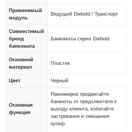
Применимый
Ведущий Diebold / Транспорт
О Компании
модуль
Совместимый
Наша фабрика
бренд
Банкоматы серии Diebold
банкомата
контроль качества
Основной
Пластик
материал
контактные данные
Цвет
Черный
Новости
Равномерно продвигайте
банкноты от предъявителя к
Основная
выходу клиента, избегайте
Все случаи
функция
застревания и смещения
купюр.
Отправить запрос