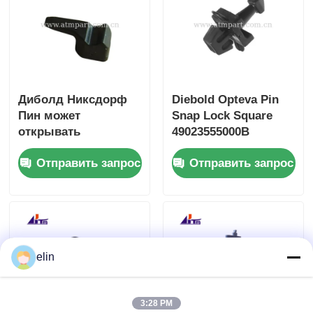
Диболд Никсдорф
Diebold Opteva Pin
Пин может
Snap Lock Square
открывать
49023555000B
49202706000B
49023555000D
Отправить запрос
Отправить запрос
49202706000D
49202706000E
elin
3:28 PM