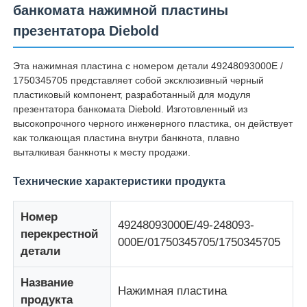
банкомата нажимной пластины
презентатора Diebold
Эта нажимная пластина с номером детали 49248093000E /
1750345705 представляет собой эксклюзивный черный
пластиковый компонент, разработанный для модуля
презентатора банкомата Diebold. Изготовленный из
высокопрочного черного инженерного пластика, он действует
как толкающая пластина внутри банкнота, плавно
выталкивая банкноты к месту продажи.
Технические характеристики продукта
Главная страница
Номер
49248093000Е/49-248093-
перекрестной
000Е/01750345705/1750345705
детали
Продукция
Название
Нажимная пластина
продукта
Ролики