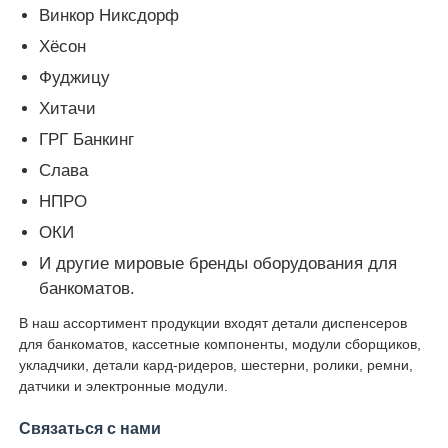
Винкор Никсдорф
Хёсон
Glory NMD Запчасти для банкоматов
Фуджицу
Хитачи
Части для банкоматов OKI
ГРГ Банкинг
Слава
Genmega ATM
НПРО
ОКИ
Купюроприемник
И другие мировые бренды оборудования для
банкоматов.
Сортировщик банкнот
В наш ассортимент продукции входят детали диспенсеров
для банкоматов, кассетные компоненты, модули сборщиков,
счетчик счета
укладчики, детали кард-ридеров, шестерни, ролики, ремни,
датчики и электронные модули.
Принтер карты
Связаться с нами