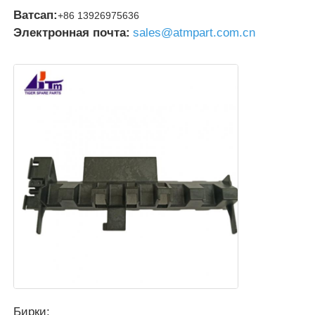
Ватсап:
+86 13926975636
Пост-машина
Электронная почта:
sales@atmpart.com.cn
Запасные части для банкоматов
Банкомат
Переработчик монет
Бирки: