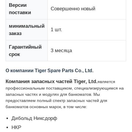
Версии
Совершенно новый
поставки
Части для банкомата Diebold
минимальный
1 шт.
заказ
Запчасти для банкоматов NCR
Гарантийный
3 месяца
Запчасти для банкоматов Wincor
срок
О компании Tiger Spare Parts Co., Ltd.
Части банкомата Hyosung
Компания запасных частей Tiger, Ltd.
является
профессиональным поставщиком, специализирующимся на
Части для банкоматов Fujitsu
запасных частях и модулях для банкоматов. Мы
предоставляем полный спектр запасных частей для
банкоматов основных марок, в том числе:
Части для банкоматов Hitachi
Дибольд Никсдорф
НКР
Части GRG ATM