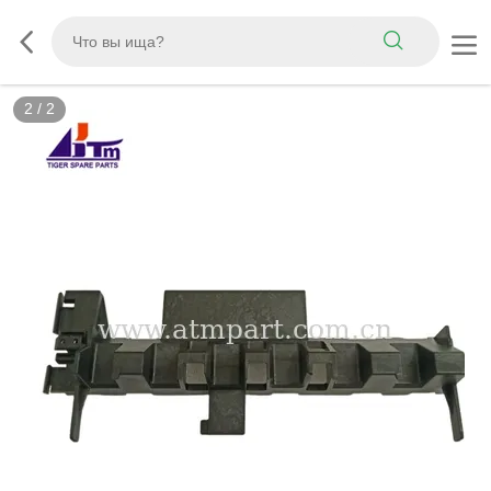
2
/
2