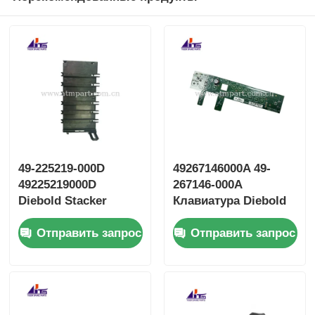
49-225219-000D
49267146000A 49-
49225219000D
267146-000A
Diebold Stacker
Клавиатура Diebold
Divert Door ATM
PCBA Smartprox 2.0
Отправить запрос
Отправить запрос
Части и
принадлежности