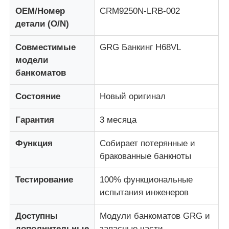
OEM/Номер
CRM9250N-LRB-002
детали (O/N)
О Компании
Совместимые
GRG Банкинг H68VL
модели
Наша фабрика
банкоматов
контроль качества
Состояние
Новый оригинал
Гарантия
3 месяца
контактные данные
Функция
Собирает потерянные и
бракованные банкноты
Новости
Тестирование
100% функциональные
Все случаи
испытания инженеров
Доступны
Модули банкоматов GRG и
Отправить запрос
дополнительные
запасные части