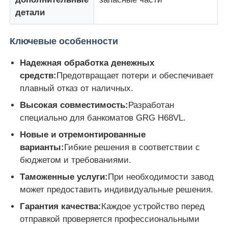
детали
Части для банкомата Diebold
Ключевые особенности
Запчасти для банкоматов NCR
Надежная обработка денежных
средств:
Предотвращает потери и обеспечивает
плавный отказ от наличных.
Запчасти для банкоматов Wincor
Высокая совместимость:
Разработан
специально для банкоматов GRG H68VL.
Части банкомата Hyosung
Новые и отремонтированные
варианты:
Гибкие решения в соответствии с
Части для банкоматов Fujitsu
бюджетом и требованиями.
Таможенные услуги:
При необходимости завод
Части для банкоматов Hitachi
может предоставить индивидуальные решения.
Гарантия качества:
Каждое устройство перед
отправкой проверяется профессиональными
Части GRG ATM