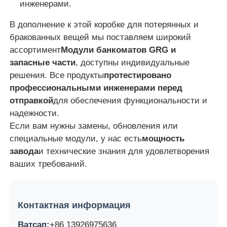
инженерами.
В дополнение к этой коробке для потерянных и
Glory NMD Запчасти для банкоматов
бракованных вещей мы поставляем широкий
ассортимент
Модули банкоматов GRG и
Части для банкоматов OKI
запасные части
, доступны индивидуальные
решения. Все продукты
протестировано
профессиональными инженерами перед
Genmega ATM
отправкой
для обеспечения функциональности и
надежности.
Купюроприемник
Если вам нужны замены, обновления или
специальные модули, у нас есть
мощность
завода
и технические знания для удовлетворения
Сортировщик банкнот
ваших требований.
счетчик счета
Контактная информация
Принтер карты
Ватсап:
+86 13926975636