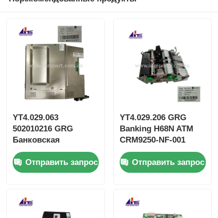
YT4.029.063
YT4.029.206 GRG
502010216 GRG
Banking H68N ATM
Банковская
CRM9250-NF-001
CRM9250-SS-001
Устройство подачи
Отправить запрос
Отправить запрос
Смарт-замок
банкнот