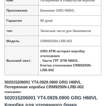
Имя
Потерянная и отвергнутая коробка
Приложение
Банкомат GRG H68VL
Гарантия
90 дней
тип
Запасные части для банкоматов
Модель
CRM9250N-LRB-002
GRG ATM потерял коробку
отклонения
Высокий свет:
,
Части ГРГ ATM H68VL
,
Клетка отклонения CRM9250N-
LRB-002
502015206001 YT4.0929.0900 GRG H68VL
Потерянная коробка CRM9250N-LRB-002
описание:
502015206001 YT4.0929.0900 GRG H68VL
Коробка для утерянного брака