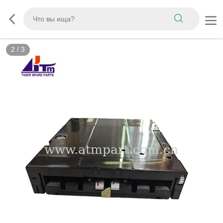
2
/
3