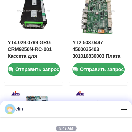
YT4.029.0799 GRG
YT2.503.0497
CRM9250N-RC-001
4500025403
Кассета для
301010830003 Плата
переработки
управления GRG
Отправить запрос
Отправить запрос
502014949058
CRM9250N
elin
5:49 AM