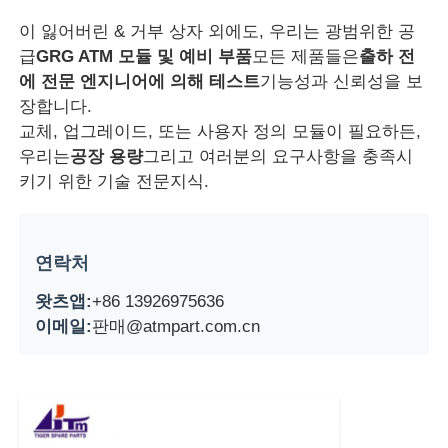
이 잃어버린 & 거부 상자 외에도, 우리는 광범위한 공
디볼드 ATM 부품
급
GRG ATM 모듈 및 예비 부품
모든 제품들은
출하 전
에 전문 엔지니어에 의해 테스트
기능성과 신뢰성을 보
장합니다.
NCR ATM 부품
교체, 업그레이드, 또는 사용자 정의 모듈이 필요하든,
우리는
공장 용량
그리고 여러분의 요구사항을 충족시
Wincor ATM 부품
키기 위한 기술 전문지식.
하요성 ATM 부품
연락처
왓츠앱:
+86 13926975636
후지쓰 ATM 부품
이메일:
판매@atmpart.com.cn
히타치 ATM 부품
GRG ATM 부분