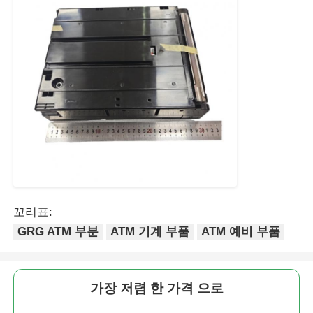
Glory NMD ATM 부품
OKI ATM 부품
Genmega ATM 부품
빌 수락자
지폐 분류기
꼬리표:
GRG ATM 부분
ATM 기계 부품
ATM 예비 부품
지폐계수기
가장 저렴 한 가격 으로
카드 프린터