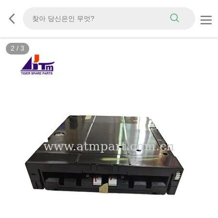
2
/
3