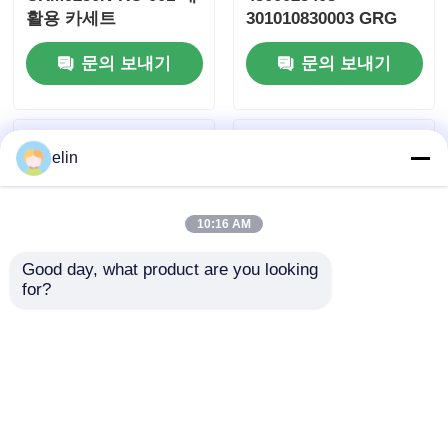
활용 카세트
301010830003 GRG
502014949058
CRM9250N 제어판
문의 보내기
문의 보내기
elin
10:16 AM
Good day, what product are you looking 
for?
GRG CRM9250N 상위
GRG CRM9250N 노트
제어판 301010829
에스크로 YT4029.0888
4500028463
502015232001
YT2.503.0385PCBA
CRM9250N-NE-001
문의 보내기
문의 보내기