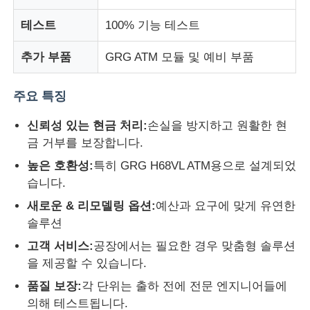
테스트
100% 기능 테스트
회사 소개
추가 부품
GRG ATM 모듈 및 예비 부품
공장 투어
주요 특징
신뢰성 있는 현금 처리:
손실을 방지하고 원활한 현
품질 관리
금 거부를 보장합니다.
높은 호환성:
특히 GRG H68VL ATM용으로 설계되었
연락처
습니다.
새로운 & 리모델링 옵션:
예산과 요구에 맞게 유연한
뉴스
솔루션
고객 서비스:
공장에서는 필요한 경우 맞춤형 솔루션
모든 케이스
을 제공할 수 있습니다.
품질 보장:
각 단위는 출하 전에 전문 엔지니어들에
견적 요청
의해 테스트됩니다.