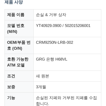
제품 사양
제품 이름
손실 & 거부 상자
모델 번호
YT40929.0900 / 502015206001
(M/N)
OEM/부품 번
CRM9250N-LRB-002
호 (O/N)
호환 가능한
GRG 은행 H68VL
ATM 모델
홈
조건
새 원본
보증
3개월
제품 소개
기능
손실된 지폐와 거부된 지폐를 수집
합니다.
동영상