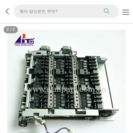
2
/
2