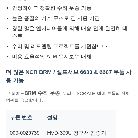
안정적이고 정확한 수직 운송 기능
디볼드 ATM 부품
높은 품질의 기계 구조로 긴 사용 기간
경험 많은 엔지니어들에 의해 배송 전에 완전히 테
NCR ATM 부품
스트
수리 및 리모델링 프로젝트를 지원합니다.
Wincor ATM 부품
비용 효율적인 ATM 유지보수 대체
더 많은 NCR BRM / 셀프서브 6683 & 6687 부품 사
하요성 ATM 부품
용 가능
BRM 수직 운송
그 외에도
, 우리는 NCR ATM 예비 부품의 전체
후지쓰 ATM 부품
범위를 공급합니다.
히타치 ATM 부품
부문 번호
설명
009-0029739
HVD-300U 청구서 검증기
GRG ATM 부분