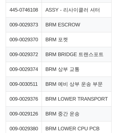
445-0746108
ASSY - 리사이클러 셔터
Glory NMD ATM 부품
009-0029373
BRM ESCROW
OKI ATM 부품
009-0029370
BRM 포켓
Genmega ATM 부품
009-0029372
BRM BRIDGE 트랜스포트
009-0029374
BRM 상부 교통
빌 수락자
009-0030511
BRM 예비 상부 운송 부문
지폐 분류기
009-0029376
BRM LOWER TRANSPORT
지폐계수기
009-0029126
BRM 중간 운송
카드 프린터
009-0029380
BRM LOWER CPU PCB