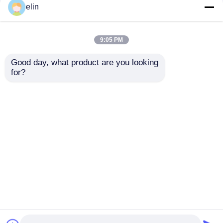
elin
9:05 PM
Good day, what product are you looking 
for?
484-0105977
NCR 카드 리더기 RW
4840105977 NCR
헤드 아시리아 3TK
SCPM 펀치 피드 조립
Hico 998-0235684 998-
ATM 부품
0913546 SBW237705
문의 보내기
문의 보내기
홈
사이트맵
연락처
Desktop Site
사이트맵
개인정보 보호 정책