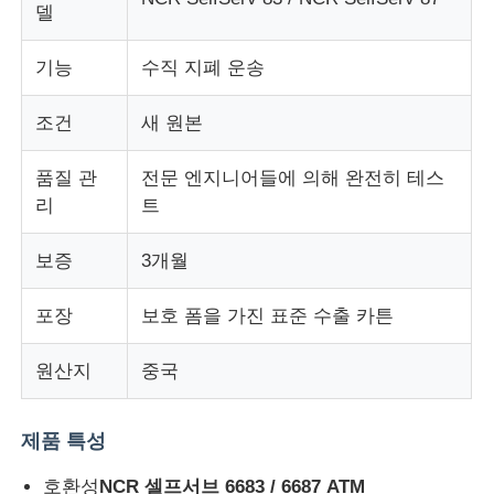
델
회사 소개
기능
수직 지폐 운송
조건
새 원본
공장 투어
품질 관
전문 엔지니어들에 의해 완전히 테스
품질 관리
리
트
보증
3개월
연락처
포장
보호 폼을 가진 표준 수출 카튼
뉴스
원산지
중국
모든 케이스
제품 특성
견적 요청
호환성
NCR 셀프서브 6683 / 6687 ATM