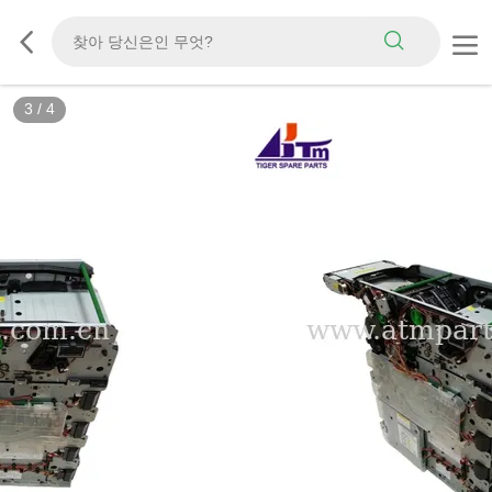
3
/
4