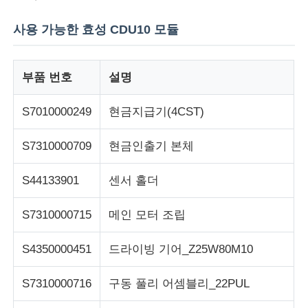
사용 가능한 효성 CDU10 모듈
디볼드 ATM 부품
부품 번호
설명
NCR ATM 부품
S7010000249
현금지급기(4CST)
Wincor ATM 부품
S7310000709
현금인출기 본체
하요성 ATM 부품
S44133901
센서 홀더
후지쓰 ATM 부품
S7310000715
메인 모터 조립
S4350000451
드라이빙 기어_Z25W80M10
히타치 ATM 부품
S7310000716
구동 풀리 어셈블리_22PUL
GRG ATM 부분