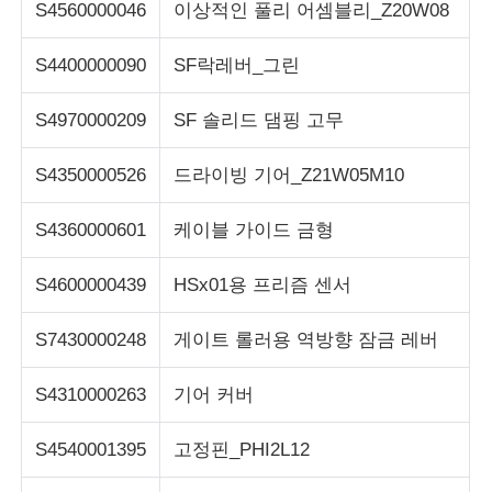
S4560000046
이상적인 풀리 어셈블리_Z20W08
S4400000090
SF락레버_그린
S4970000209
SF 솔리드 댐핑 고무
S4350000526
드라이빙 기어_Z21W05M10
S4360000601
케이블 가이드 금형
S4600000439
HSx01용 프리즘 센서
S7430000248
게이트 롤러용 역방향 잠금 레버
S4310000263
기어 커버
S4540001395
고정핀_PHI2L12