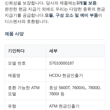
신뢰성을 보장합니다. 당사의 제품에는
3개월 보증
.
완전한 현금 지급기 외에도 우리는 다양한 종류의 현금
지급기를 공급합니다.
모듈, 구성 요소 및 예비 부품
이
디스펜서와 호환됩니다.
제품 사양
기인하다
세부
모델 번호
S7010000187
제품명
HCDU 현금인출기
홈
호환 가능한 ATM
효성 5600T, 7600XL, 7800D,
제품 소개
모델
7800I 등
유형
ATM 현금인출기
동영상