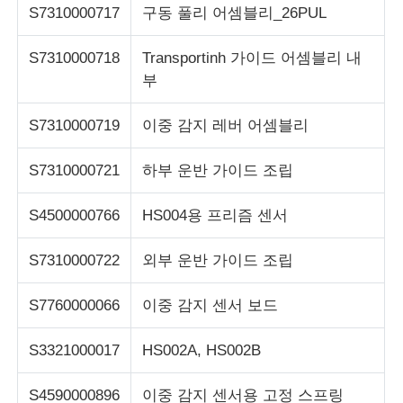
S7310000717
구동 풀리 어셈블리_26PUL
Glory NMD ATM 부품
S7310000718
Transportinh 가이드 어셈블리 내
부
OKI ATM 부품
S7310000719
이중 감지 레버 어셈블리
Genmega ATM 부품
S7310000721
하부 운반 가이드 조립
빌 수락자
S4500000766
HS004용 프리즘 센서
S7310000722
외부 운반 가이드 조립
지폐 분류기
S7760000066
이중 감지 센서 보드
지폐계수기
S3321000017
HS002A, HS002B
카드 프린터
S4590000896
이중 감지 센서용 고정 스프링