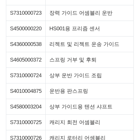
S7310000723
장력 가이드 어셈블리 운반
포스 기계
S4500000220
HS001용 프리즘 센서
ATM 예비 부품
S4360000538
리젝트 및 리젝트 운송 가이드
ATM 기계
S4605000372
스프링 거부 및 후퇴
동전 재활용기
S7310000724
상부 운반 가이드 조립
S4010004875
운반용 판스프링
S4580003204
상부 가이드용 텐션 샤프트
S7310000725
캐리지 회전 어셈블리
S7310000726
캐리지 로터리 어셈블리