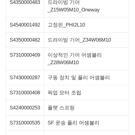
S4350000483
드라이빙 기어
_Z15W05M10_Oneway
S4540001492
고정핀_PHI2L10
S4350000482
드라이빙 기어_Z34W06M10
S7310000409
이상적인 기어 어셈블리
_Z28W06M10
S7430000287
구동 장치 및 풀리 어셈블리
S7310000408
픽업 모터 조립
S4240000253
플랫 스프링
S7310000535
SF 운송 풀리 어셈블리