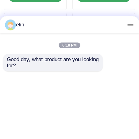
elin
6:18 PM
Good day, what product are you looking 
for?
7130020100 효성 EPP
7900001804 Hyosung
8000R 암호화 PIN 패
EPP-8000R 키보드
드 ATM 기계 부품
PCI 3.0 키보드 ATM 부
품
문의 보내기
문의 보내기
홈
사이트맵
연락처
Desktop Site
사이트맵
개인정보 보호 정책