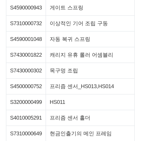
S4590000943
게이트 스프링
S7310000732
이상적인 기어 조립 구동
S4590001048
자동 복귀 스프링
S7430001822
캐리지 유휴 롤러 어셈블리
S7430000302
목구멍 조립
S4500000752
프리즘 센서_HS013,HS014
S3200000499
HS011
S4010005291
프리즘 센서 홀더
S7310000649
현금인출기의 메인 프레임