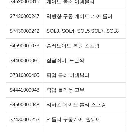
S4520000315
게이트 롤러 어셈블리
S7430000247
역방향 구동 게이트 기어 롤러
S7430000242
SOL3, SOL4, SOL5,SOL7, SOL8
S4590001073
솔레노이드 복원 스프링
S4400000091
잠금레버_노란색
S7310000405
픽업 롤러 어셈블리
S4441000048
픽업 롤러용 고무
S4590000948
리버스 게이트 롤러 스프링
S7430000253
P-롤러 구동기어_원웨이