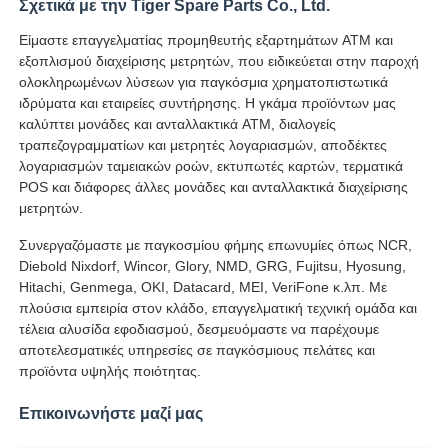
Σχετικά με την Tiger Spare Parts Co., Ltd.
Είμαστε επαγγελματίας προμηθευτής εξαρτημάτων ATM και
εξοπλισμού διαχείρισης μετρητών, που ειδικεύεται στην παροχή
ολοκληρωμένων λύσεων για παγκόσμια χρηματοπιστωτικά
ιδρύματα και εταιρείες συντήρησης. Η γκάμα προϊόντων μας
καλύπτει μονάδες και ανταλλακτικά ATM, διαλογείς
τραπεζογραμματίων και μετρητές λογαριασμών, αποδέκτες
λογαριασμών ταμειακών ροών, εκτυπωτές καρτών, τερματικά
POS και διάφορες άλλες μονάδες και ανταλλακτικά διαχείρισης
μετρητών.
Συνεργαζόμαστε με παγκοσμίου φήμης επωνυμίες όπως NCR,
Diebold Nixdorf, Wincor, Glory, NMD, GRG, Fujitsu, Hyosung,
Hitachi, Genmega, OKI, Datacard, MEI, VeriFone κ.λπ. Με
πλούσια εμπειρία στον κλάδο, επαγγελματική τεχνική ομάδα και
τέλεια αλυσίδα εφοδιασμού, δεσμευόμαστε να παρέχουμε
αποτελεσματικές υπηρεσίες σε παγκόσμιους πελάτες και
προϊόντα υψηλής ποιότητας.
Επικοινωνήστε μαζί μας