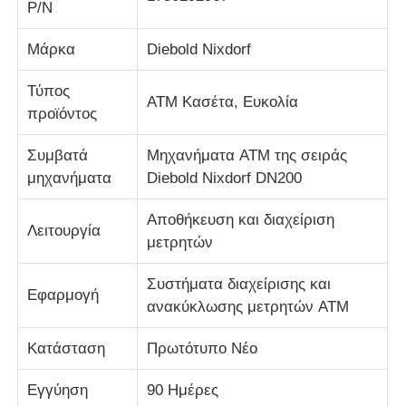
P/N
Μάρκα
Diebold Nixdorf
Σχετικά με εμάς
Τύπος
ΑΤΜ Κασέτα, Ευκολία
Γύρος εργοστασίων
προϊόντος
Συμβατά
Μηχανήματα ATM της σειράς
Ποιοτικός έλεγχος
μηχανήματα
Diebold Nixdorf DN200
Αποθήκευση και διαχείριση
επαφή
Λειτουργία
μετρητών
Νέα
Συστήματα διαχείρισης και
Εφαρμογή
ανακύκλωσης μετρητών ATM
Όλες οι περιπτώσεις
Κατάσταση
Πρωτότυπο Νέο
Εγγύηση
90 Ημέρες
Ζητήστε ένα απόσπασμα