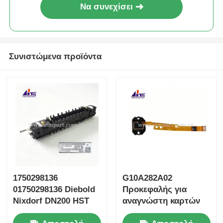
Να συνεχίσει
Συνιστώμενα προϊόντα
1750298136
G10A282A02
01750298136 Diebold
Προκεφαλής για
Nixdorf DN200 HST
αναγνώστη καρτών
Ασφαλής μεταφορά
Diebold Nixdorf DN