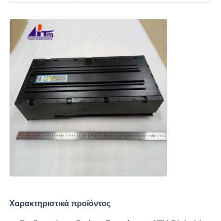
Τμήματα ATM Diebold
Ανταλλακτικά NCR ATM
Ανταλλακτικά Wincor ATM
Τμήματα ΑΤΜ Hyosung
Τμήματα Fujitsu ATM
Τμήματα ATM Hitachi
Χαρακτηριστικά προϊόντος
Μέρη GRG ATM