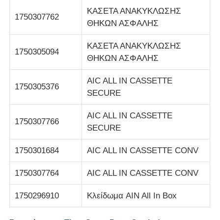
ΚΑΣΕΤΑ ΑΝΑΚΥΚΛΩΣΗΣ
1750307762
μηχάνημα POS
ΘΗΚΩΝ ΑΣΦΑΛΗΣ
ΚΑΣΕΤΑ ΑΝΑΚΥΚΛΩΣΗΣ
1750305094
Ανταλλακτικά ATM
ΘΗΚΩΝ ΑΣΦΑΛΗΣ
AIC ALL IN CASSETTE
Μηχάνημα ΑΤΜ
1750305376
SECURE
Ανακυκλωτής νομισμάτων
AIC ALL IN CASSETTE
1750307766
SECURE
1750301684
AIC ALL IN CASSETTE CONV
1750307764
AIC ALL IN CASSETTE CONV
1750296910
Κλείδωμα AIN All In Box