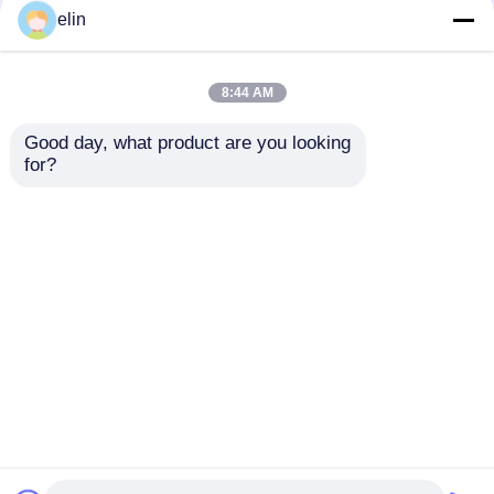
elin
8:44 AM
Good day, what product are you looking 
for?
49254690000B 49-
1750266439
254690-000B Diebold
01750266439 Diebold
Nixdorf DN100 ATM
Nixdorf RM4
5500 Στάκερ
Τραπέζος
Αποστολή
Αποστολή
αισθητήρας κινητήρα
ΑΤΜ
ερώτησης
ερώτησης
Αρχική Σελίδα
Περίπου εμείς
επαφή
Desktop Site
Sitemap
Πολιτική απορρήτου
Ποιότητα
Τμήματα ATM Diebold
Κίνα