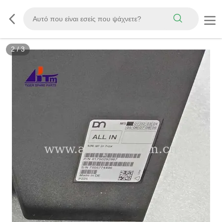
2
/
3