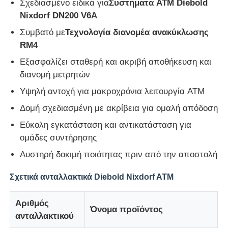
Σχεδιασμένο ειδικά για
Συστήματα ATM Diebold
Nixdorf DN200 V6A
Τμήματα ΑΤΜ Glory NMD
Συμβατό με
Τεχνολογία διανομέα ανακύκλωσης
RM4
Τμήματα ΑΤΜ OKI
Εξασφαλίζει σταθερή και ακριβή αποθήκευση και
διανομή μετρητών
Μέρη ATM Genmega
Υψηλή αντοχή για μακροχρόνια λειτουργία ATM
Δομή σχεδιασμένη με ακρίβεια για ομαλή απόδοση
Bill Acceptor
Εύκολη εγκατάσταση και αντικατάσταση για
ομάδες συντήρησης
Διαλογιστής τραπεζογραμματίων
Αυστηρή δοκιμή ποιότητας πριν από την αποστολή
Σχετικά ανταλλακτικά Diebold Nixdorf ATM
μετρητής λογαριασμών
Αριθμός
Όνομα προϊόντος
ανταλλακτικού
Εκτυπωτής καρτών