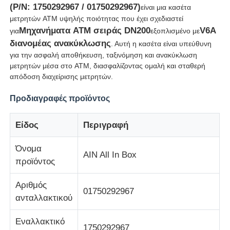
(P/N: 1750292967 / 01750292967)
είναι μια κασέτα
μετρητών ATM υψηλής ποιότητας που έχει σχεδιαστεί
Μηχανήματα ATM σειράς DN200
V6A
για
εξοπλισμένο με
διανομέας ανακύκλωσης
. Αυτή η κασέτα είναι υπεύθυνη
για την ασφαλή αποθήκευση, ταξινόμηση και ανακύκλωση
μετρητών μέσα στο ATM, διασφαλίζοντας ομαλή και σταθερή
απόδοση διαχείρισης μετρητών.
Προδιαγραφές προϊόντος
Είδος
Περιγραφή
Όνομα
AIN All In Box
προϊόντος
Αρχική Σελίδα
Αριθμός
01750292967
Προϊόντα
ανταλλακτικού
Εναλλακτικό
Βίντεο
1750292967