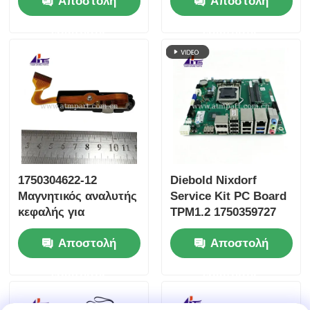
Αποστολή
Αποστολή
κεφαλιού
ICT3H5
ερώτησης
ερώτησης
1750304622-12
Diebold Nixdorf
Μαγνητικός αναλυτής
Service Kit PC Board
κεφαλής για
TPM1.2 1750359727
αναγνώστη καρτών
1750304578
Αποστολή
Αποστολή
Diebold Nixdorf
1750301816
ICT3H5
ερώτησης
ερώτησης