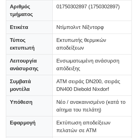
Αριθμός
01750302897 (1750302897)
τμήματος
Σχετικά με εμάς
Ετικέτα
Ντίμπολντ Νίξντορφ
Γύρος εργοστασίων
Τύπος
Εκτυπωτής θερμικών
εκτυπωτή
αποδείξεων
Ποιοτικός έλεγχος
Λειτουργία
Ενσωματωμένη ανάσυρση
ανάσυρσης
απόδειξης
επαφή
Συμβατά
ΑΤΜ σειράς DN200, σειράς
μοντέλα
DN400 Diebold Nixdorf
Νέα
Υπόθεση
Νέο / ανακαινισμένο (κατά το
αίτημα του πελάτη)
Όλες οι περιπτώσεις
Εφαρμογή
Εκτύπωση αποδείξεων
πελατών σε ΑΤΜ
Ζητήστε ένα απόσπασμα