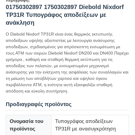
01750302897 1750302897 Diebold Nixdorf
TP31R Τυπογράφος αποδείξεων με
ανάκληση
Ο Diebold Nixdorf TP31R είναι ένας θερμικός εκτυπωτής
αποδείξεων υψηλής αξιοπιστίας με λειτουργία ανάσυρσης
αποδείξεων, σχεδιασμένος για απρόσκοπτη ενσωμάτωση με
τους ΑΤΜ των σειρών Diebold Nixdorf DN200 και DN400.Παρέχει
γρήγορα., καθαρή και σταθερή θερμική εκτύπωση για τις
αποδείξεις των πελατών, με ενσωματωμένο μηχανισμό
ανάσυρσης για την ενίσχυση της ασφάλειας των συναλλαγών και
τη μείωση των αποβλήτων χαρτιού.και υψηλού όγκου
περιβάλλοντα ATM, η ενότητα αυτή εξασφαλίζει σταθερή
απόδοση και εύκολη συντήρηση.
Αρχική Σελίδα
Προδιαγραφές προϊόντος
Προϊόντα
Ονομασία του
Τυπογράφος αποδείξεων
προϊόντος
TP31R με ανασυγκρότηση
Βίντεο