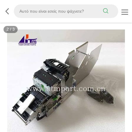
2
/
3