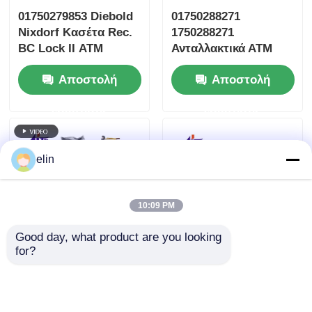
01750279853 Diebold
01750288271
Nixdorf Κασέτα Rec.
1750288271
BC Lock II ΑΤΜ
Ανταλλακτικά ΑΤΜ
Diebold Nixdorf IOT
Αποστολή
Αποστολή
RM4
ερώτησης
ερώτησης
elin
10:09 PM
Good day, what product are you looking 
for?
01750304622 Diebold
01750256691 Diebold
Nixdorf DN200
Nixdorf TP27 TP28
Διαβάτης καρτών
TP30 TP31
ΑΤΜ
Μηχανισμός Κοπής