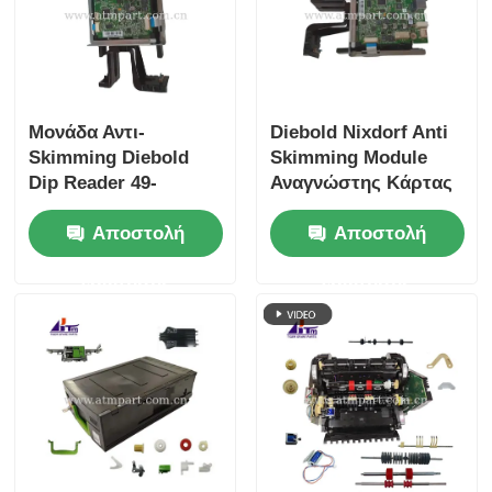
Μονάδα Αντι-
Diebold Nixdorf Anti
Skimming Diebold
Skimming Module
Dip Reader 49-
Αναγνώστης Κάρτας
221699-000B
Dip 49-221699-000F
Αποστολή
Αποστολή
49221699000B
49221699000F
ερώτησης
ερώτησης