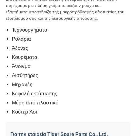
παρέχουμε μια πλήρη γκάμα ταιριάζουν ρούχα και
εξαρτήματα.υποστήριξη της μακροπρόθεσμης αξιοπιστίας του
Τμήματα ΑΤΜ Glory NMD
εξοπλισμού σας και της λειτουργικής απόδοσης.
Τεχνουργήματα
Τμήματα ΑΤΜ OKI
Ρολάρια
Άξονες
Μέρη ATM Genmega
Κουρέματα
Άνοιγμα
Bill Acceptor
Αισθητήρες
Μηχανές
Διαλογιστής τραπεζογραμματίων
Κεφαλή εκτύπωσης
Μέρη από πλαστικό
μετρητής λογαριασμών
Κούτερ Άσι
Εκτυπωτής καρτών
Για την εταιρεία Tiger Spare Parts Co., Ltd.