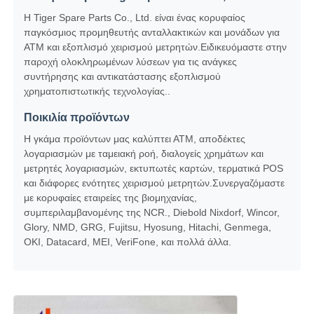
Η Tiger Spare Parts Co., Ltd. είναι ένας κορυφαίος
μηχάνημα POS
παγκόσμιος προμηθευτής ανταλλακτικών και μονάδων για
ΑΤΜ και εξοπλισμό χειρισμού μετρητών.Ειδικευόμαστε στην
παροχή ολοκληρωμένων λύσεων για τις ανάγκες
Ανταλλακτικά ATM
συντήρησης και αντικατάστασης εξοπλισμού
χρηματοπιστωτικής τεχνολογίας..
Ποικιλία προϊόντων
Μηχάνημα ΑΤΜ
Η γκάμα προϊόντων μας καλύπτει ΑΤΜ, αποδέκτες
λογαριασμών με ταμειακή ροή, διαλογείς χρημάτων και
Ανακυκλωτής νομισμάτων
μετρητές λογαριασμών, εκτυπωτές καρτών, τερματικά POS
και διάφορες ενότητες χειρισμού μετρητών.Συνεργαζόμαστε
με κορυφαίες εταιρείες της βιομηχανίας,
συμπεριλαμβανομένης της NCR., Diebold Nixdorf, Wincor,
Glory, NMD, GRG, Fujitsu, Hyosung, Hitachi, Genmega,
OKI, Datacard, MEI, VeriFone, και πολλά άλλα.