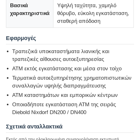
Βασικά
Υψηλή ταχύτητα, χαμηλό
χαρακτηριστικά
θόρυβο, εύκολη εγκατάσταση,
Τμήματα ATM Diebold
σταθερή απόδοση
Ανταλλακτικά NCR ATM
Εφαρμογές
Τραπεζικά υποκαταστήματα λιανικής και
Ανταλλακτικά Wincor ATM
τραπεζικές αίθουσες αυτοεξυπηρεσίας
ΑΤΜ εκτός εγκατάστασης και μέσα στον τοίχο
Τμήματα ΑΤΜ Hyosung
Τερματικά αυτοεξυπηρέτησης χρηματοπιστωτικών
συναλλαγών υψηλής διαπραγμάτευσης
ΑΤΜ καταστημάτων και εμπορικών κέντρων
Τμήματα Fujitsu ATM
Οποιαδήποτε εγκατάσταση ATM της σειράς
Diebold Nixdorf DN200 / DN400
Τμήματα ATM Hitachi
Σχετικά ανταλλακτικά
Μέρη GRG ATM
Εκτός από την ολοκληρωμένη συναρμολόγηση εκτυπωτή,