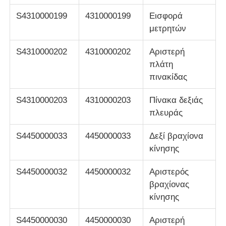
S4310000199
4310000199
Εισφορά
μηχάνημα POS
μετρητών
S4310000202
4310000202
Αριστερή
Ανταλλακτικά ATM
πλάτη
πινακίδας
Μηχάνημα ΑΤΜ
S4310000203
4310000203
Πίνακα δεξιάς
πλευράς
Ανακυκλωτής νομισμάτων
S4450000033
4450000033
Δεξί βραχίονα
κίνησης
S4450000032
4450000032
Αριστερός
βραχίονας
κίνησης
S4450000030
4450000030
Αριστερή