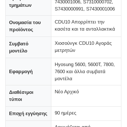
7430001006, S7310000702,
τμημάτων
S7430000991, S7430001006
Σχετικά με εμάς
CDU10 Απορρίπτει την
Ονομασία του
κασέτα και τα ανταλλακτικά
προϊόντος
Γύρος εργοστασίων
Χιοσούνγκ CDU10 Αγοράς
Συμβατό
μετρητών
μοντέλο
Ποιοτικός έλεγχος
Hyosung 5600, 5600T, 7800,
επαφή
Εφαρμογή
7600 και άλλα συμβατά
μοντέλα
Νέα
Νέο Αρχικό
Διαθέσιμοι
τύποι
Όλες οι περιπτώσεις
90 ημέρες
Εποχή εγγύησης
Ζητήστε ένα απόσπασμα