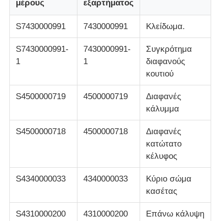
μέρους
εξαρτήματος
Τμήματα ΑΤΜ Glory NMD
S7430000991
7430000991
Κλείδωμα.
S7430000991-
7430000991-
Συγκρότημα
Τμήματα ΑΤΜ OKI
1
1
διαφανούς
κουτιού
Μέρη ATM Genmega
S4500000719
4500000719
Διαφανές
κάλυμμα
Bill Acceptor
S4500000718
4500000718
Διαφανές
κατώτατο
Διαλογιστής τραπεζογραμματίων
κέλυφος
S4340000033
4340000033
Κύριο σώμα
μετρητής λογαριασμών
κασέτας
Εκτυπωτής καρτών
S4310000200
4310000200
Επάνω κάλυψη