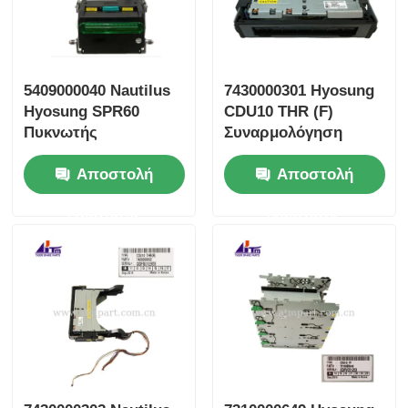
5409000040 Nautilus
7430000301 Hyosung
Hyosung SPR60
CDU10 THR (F)
Πυκνωτής
Συναρμολόγηση
αποδείξεων Τμήματα
Λαιμού Ανταλλακτικά
Αποστολή
Αποστολή
μηχανών ATM
ΑΤΜ
ερώτησης
ερώτησης