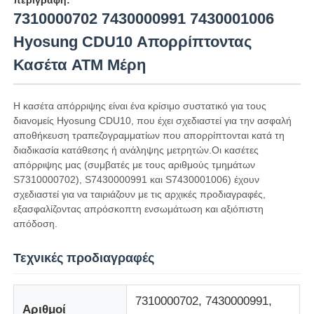
7310000702 7430000991 7430001006
Hyosung CDU10 Απορρίπτοντας
Κασέτα ATM Μέρη
Η κασέτα απόρριψης είναι ένα κρίσιμο συστατικό για τους
διανομείς Hyosung CDU10, που έχει σχεδιαστεί για την ασφαλή
αποθήκευση τραπεζογραμματίων που απορρίπτονται κατά τη
διαδικασία κατάθεσης ή ανάληψης μετρητών.Οι κασέτες
απόρριψης μας (συμβατές με τους αριθμούς τμημάτων
S7310000702), S7430000991 και S7430001006) έχουν
σχεδιαστεί για να ταιριάζουν με τις αρχικές προδιαγραφές,
εξασφαλίζοντας απρόσκοπτη ενσωμάτωση και αξιόπιστη
Αρχική Σελίδα
απόδοση.
Τεχνικές προδιαγραφές
Προϊόντα
7310000702, 7430000991,
Αριθμοί
Βίντεο