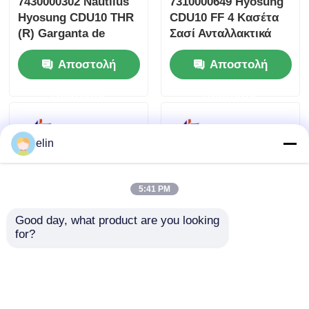
7430000302 Nautilus
7310000649 Hyosung
Hyosung CDU10 THR
CDU10 FF 4 Κασέτα
(R) Garganta de
Σασί Ανταλλακτικά
Montaje Ensamblaje
ΑΤΜ
Αποστολή
Αποστολή
de ATM
ερώτησης
ερώτησης
elin
5:41 PM
Good day, what product are you looking 
for?
5412000065
S7310000687
S5412000065
Συναρμολόγηση
Hyosung MX5600S
Άξονα Συμπλέκτη
OPL Οθόνη LCD 15
Hyosung
Αποστολή
Αποστολή
ιντσών για ΑΤΜ
Ανταλλακτικά