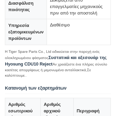
Δοκιμάζεται από
Διασφάλιση
επαγγελματίες μηχανικούς
ποιότητας
πριν από την αποστολή
Τμήματα ATM Diebold
Διαθέσιμο
Υπηρεσία
Ανταλλακτικά NCR ATM
εξατομικευμένων
προϊόντων
Ανταλλακτικά Wincor ATM
Η Tiger Spare Parts Co., Ltd ειδικεύεται στην παροχή ενός
Συστατικά και αξεσουάρ της
ολοκληρωμένου φάσματος
Τμήματα ΑΤΜ Hyosung
Hyosung CDU10 Reject
Αν χρειάζεστε ένα πλήρες σύνολο
κασέτας απορρίψεως ή μεμονωμένα ανταλλακτικά,Σε
καλύπτουμε..
Τμήματα Fujitsu ATM
Κατανομή των εξαρτημάτων
Τμήματα ATM Hitachi
Αριθμός
Αριθμός
εσωτερικού
αρχικού
Περιγραφή
Μέρη GRG ATM