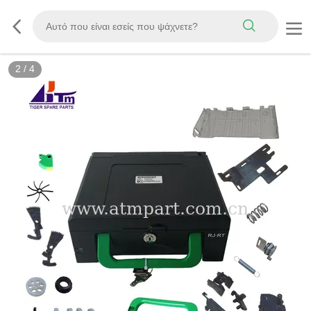
2
/
4