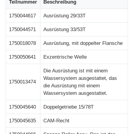
Teilnummer
Beschreibung
Glory NMD ATM-Teile
1750044617
Ausrüstung 29/33T
1750044571
Ausrüstung 33/53T
OKI ATM-Teile
1750018078
Ausrüstung, mit doppelter Flansche
Genmega ATM -Teile
1750050641
Exzentrische Welle
Die Ausrüstung ist mit einem
Rechnungsprüfer
Wassersystem ausgestattet, das
1750013474
die Ausrüstung mit einem
Banknoten-Sortierer
Wassersystem ausgestattet.
1750045640
Doppelgetriebe 15/78T
Rechnungszähler
1750045635
CAM-Recht
Karten-Drucker