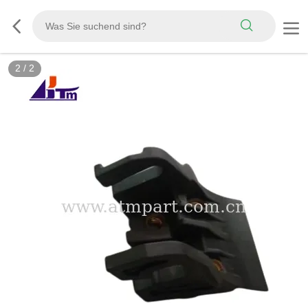
2
/
2