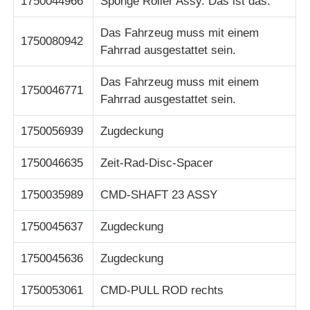
1750044966
Sponge Roller Assy. Das ist das.
Pos-Maschine
Das Fahrzeug muss mit einem
1750080942
Fahrrad ausgestattet sein.
Ersatzteile für Geldautomaten
Das Fahrzeug muss mit einem
1750046771
Fahrrad ausgestattet sein.
Geldautomat
1750056939
Zugdeckung
Münzrecycler
1750046635
Zeit-Rad-Disc-Spacer
1750035989
CMD-SHAFT 23 ASSY
1750045637
Zugdeckung
1750045636
Zugdeckung
1750053061
CMD-PULL ROD rechts