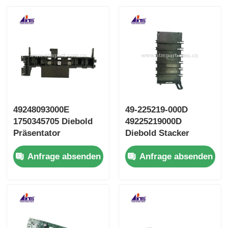
49248093000E
49-225219-000D
1750345705 Diebold
49225219000D
Präsentator
Diebold Stacker
Schlagplatte
Umleiter Tür
Anfrage absenden
Anfrage absenden
Geldautomaten Teile
Geldautomaten Teile