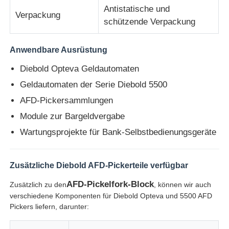
Antistatische und
Verpackung
schützende Verpackung
Diebold ATM-Teile
Anwendbare Ausrüstung
NCR-Geldautomatenteile
Diebold Opteva Geldautomaten
Geldautomaten der Serie Diebold 5500
Ersatzteile für Wincor-Geldautomaten
AFD-Pickersammlungen
Module zur Bargeldvergabe
Hyosung ATM-Teile
Wartungsprojekte für Bank-Selbstbedienungsgeräte
Fujitsu Geldautomaten-Teile
Zusätzliche Diebold AFD-Pickerteile verfügbar
AFD-Pickelfork-Block
Zusätzlich zu den
, können wir auch
Hitachi-Geldautomaten-Teile
verschiedene Komponenten für Diebold Opteva und 5500 AFD
Pickers liefern, darunter:
GRG ATM-Teile