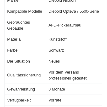
Marke
Diebold Nixdorf
Kompatible Modelle
Diebold Opteva / 5500-Serie
Über uns
Gebrauchtes
AFD-Pickeraufbau
Gebäude
Fabrik Tour
Material
Kunststoff
Qualitätskontrolle
Farbe
Schwarz
Kontakt
Die Situation
Neues
Vor dem Versand
Nachrichten
Qualitätssicherung
professionell getestet
Gewährleistung
3 Monate
Alle Fälle
Verfügbarkeit
Vorräte
Referenzen