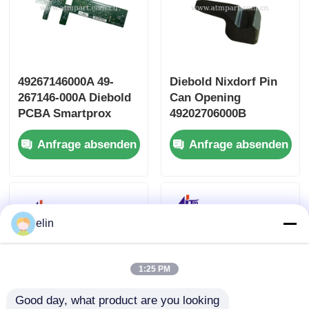
49267146000A 49-
Diebold Nixdorf Pin
267146-000A Diebold
Can Opening
PCBA Smartprox
49202706000B
Tastatur 2.0
49202706000D
Anfrage absenden
Anfrage absenden
49202706000E
elin
1:25 PM
Good day, what product are you looking 