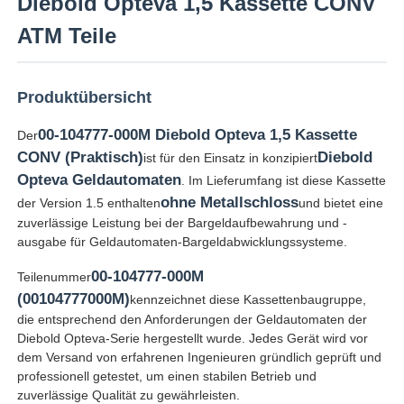
Diebold Opteva 1,5 Kassette CONV
ATM Teile
Produktübersicht
00-104777-000M Diebold Opteva 1,5 Kassette
Der
CONV (Praktisch)
Diebold
ist für den Einsatz in konzipiert
Opteva Geldautomaten
. Im Lieferumfang ist diese Kassette
ohne Metallschloss
der Version 1.5 enthalten
und bietet eine
zuverlässige Leistung bei der Bargeldaufbewahrung und -
ausgabe für Geldautomaten-Bargeldabwicklungssysteme.
00-104777-000M
Teilenummer
Startseite
(00104777000M)
kennzeichnet diese Kassettenbaugruppe,
die entsprechend den Anforderungen der Geldautomaten der
Diebold Opteva-Serie hergestellt wurde. Jedes Gerät wird vor
Produkte
dem Versand von erfahrenen Ingenieuren gründlich geprüft und
professionell getestet, um einen stabilen Betrieb und
zuverlässige Qualität zu gewährleisten.
Videos