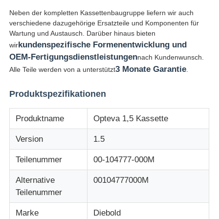
Neben der kompletten Kassettenbaugruppe liefern wir auch
verschiedene dazugehörige Ersatzteile und Komponenten für
Über uns
Wartung und Austausch. Darüber hinaus bieten
kundenspezifische Formenentwicklung und
wir
OEM-Fertigungsdienstleistungen
nach Kundenwunsch.
Fabrik Tour
3 Monate Garantie
Alle Teile werden von a unterstützt
.
Qualitätskontrolle
Produktspezifikationen
Produktname
Opteva 1,5 Kassette
Kontakt
Version
1.5
Nachrichten
Teilenummer
00-104777-000M
Alternative
00104777000M
Alle Fälle
Teilenummer
Marke
Diebold
Referenzen