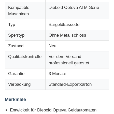
Kompatible
Diebold Opteva ATM-Serie
Diebold ATM-Teile
Maschinen
Typ
Bargeldkassette
NCR-Geldautomatenteile
Sperrtyp
Ohne Metallschloss
Ersatzteile für Wincor-Geldautomaten
Zustand
Neu
Qualitätskontrolle
Vor dem Versand
Hyosung ATM-Teile
professionell getestet
Garantie
3 Monate
Fujitsu Geldautomaten-Teile
Verpackung
Standard-Exportkarton
Hitachi-Geldautomaten-Teile
Merkmale
Entwickelt für Diebold Opteva Geldautomaten
GRG ATM-Teile