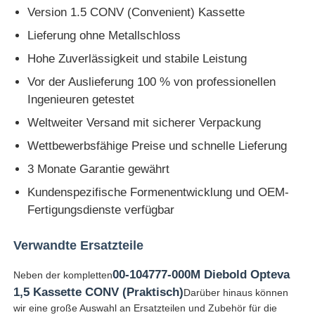
Version 1.5 CONV (Convenient) Kassette
Glory NMD ATM-Teile
Lieferung ohne Metallschloss
Hohe Zuverlässigkeit und stabile Leistung
OKI ATM-Teile
Vor der Auslieferung 100 % von professionellen
Ingenieuren getestet
Weltweiter Versand mit sicherer Verpackung
Genmega ATM -Teile
Wettbewerbsfähige Preise und schnelle Lieferung
Rechnungsprüfer
3 Monate Garantie gewährt
Kundenspezifische Formenentwicklung und OEM-
Fertigungsdienste verfügbar
Banknoten-Sortierer
Verwandte Ersatzteile
Rechnungszähler
00-104777-000M Diebold Opteva
Neben der kompletten
1,5 Kassette CONV (Praktisch)
Darüber hinaus können
Karten-Drucker
wir eine große Auswahl an Ersatzteilen und Zubehör für die