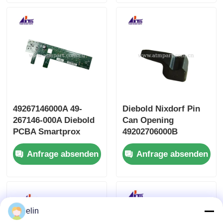
49267146000A 49-
Diebold Nixdorf Pin
267146-000A Diebold
Can Opening
PCBA Smartprox
49202706000B
Tastatur 2.0
49202706000D
Anfrage absenden
Anfrage absenden
49202706000E
elin