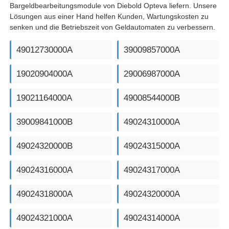
Bargeldbearbeitungsmodule von Diebold Opteva liefern. Unsere
Lösungen aus einer Hand helfen Kunden, Wartungskosten zu
Pos-Maschine
senken und die Betriebszeit von Geldautomaten zu verbessern.
49012730000A
39009857000A
Ersatzteile für Geldautomaten
19020904000A
29006987000A
Geldautomat
19021164000A
49008544000B
Münzrecycler
39009841000B
49024310000A
49024320000B
49024315000A
49024316000A
49024317000A
49024318000A
49024320000A
49024321000A
49024314000A