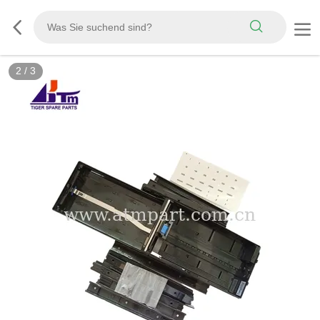
2
/
3