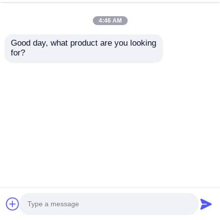
4:46 AM
Good day, what product are you looking 
for?
Diebold Opteva Pin
49225260000B 49-
Snap Latch Quadrat
225260-000B Diebold
49023555000B
AFD Picker Fork
Block ATM Teile
Anfrage absenden
Anfrage absenden
Startseite
Über uns
Kontakt
Desktop Site
Sitemap
Datenschutzrichtlinie
Qualität
Diebold ATM-Teile
China Fabrik.Copyright
© 2026 Tiger Spare Parts Co., Ltd. All Rights
Reserved.