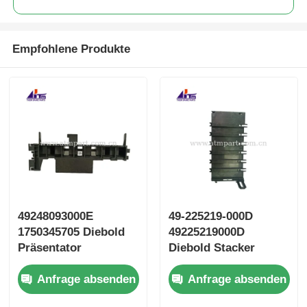
Empfohlene Produkte
49248093000E
49-225219-000D
1750345705 Diebold
49225219000D
Präsentator
Diebold Stacker
Schlagplatte
Umleiter Tür
Anfrage absenden
Anfrage absenden
Geldautomaten Teile
Geldautomaten Teile