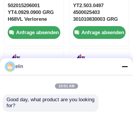
502015206001
YT2.503.0497
YT4.0929.0900 GRG
4500025403
H68VL Verlorene
301010830003 GRG
Ablehnungsbox
CRM9250N
Anfrage absenden
Anfrage absenden
CRM9250N-LRB-002
Steuerplatine
elin
10:01 AM
Good day, what product are you looking 
for?
GRG CRM9250N
GRG CRM9250N
Obere Steuerplatine
Noten-Escrow
301010829
YT4.029.0888
4500028463
502015232001