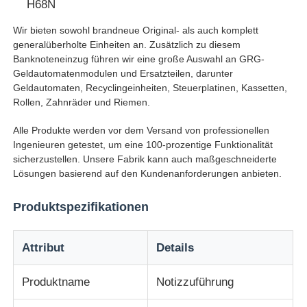
H68N
Wir bieten sowohl brandneue Original- als auch komplett
Über uns
generalüberholte Einheiten an. Zusätzlich zu diesem
Banknoteneinzug führen wir eine große Auswahl an GRG-
Geldautomatenmodulen und Ersatzteilen, darunter
Fabrik Tour
Geldautomaten, Recyclingeinheiten, Steuerplatinen, Kassetten,
Rollen, Zahnräder und Riemen.
Qualitätskontrolle
Alle Produkte werden vor dem Versand von professionellen
Ingenieuren getestet, um eine 100-prozentige Funktionalität
sicherzustellen. Unsere Fabrik kann auch maßgeschneiderte
Kontakt
Lösungen basierend auf den Kundenanforderungen anbieten.
Produktspezifikationen
Nachrichten
Attribut
Details
Alle Fälle
Produktname
Notizzuführung
Referenzen