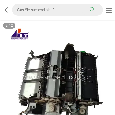
2
/
2