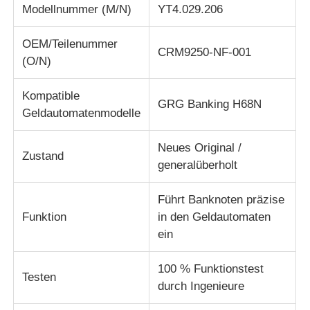
Modellnummer (M/N)
YT4.029.206
Diebold ATM-Teile
OEM/Teilenummer
CRM9250-NF-001
(O/N)
NCR-Geldautomatenteile
Kompatible
GRG Banking H68N
Geldautomatenmodelle
Ersatzteile für Wincor-Geldautomaten
Neues Original /
Zustand
generalüberholt
Hyosung ATM-Teile
Führt Banknoten präzise
Fujitsu Geldautomaten-Teile
Funktion
in den Geldautomaten
ein
Hitachi-Geldautomaten-Teile
100 % Funktionstest
Testen
durch Ingenieure
GRG ATM-Teile