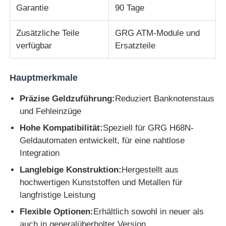
Garantie
90 Tage
Glory NMD ATM-Teile
Zusätzliche Teile
GRG ATM-Module und
verfügbar
Ersatzteile
OKI ATM-Teile
Hauptmerkmale
Genmega ATM -Teile
Präzise Geldzuführung:
Reduziert Banknotenstaus
und Fehleinzüge
Rechnungsprüfer
Hohe Kompatibilität:
Speziell für GRG H68N-
Geldautomaten entwickelt, für eine nahtlose
Banknoten-Sortierer
Integration
Langlebige Konstruktion:
Hergestellt aus
hochwertigen Kunststoffen und Metallen für
Rechnungszähler
langfristige Leistung
Flexible Optionen:
Erhältlich sowohl in neuer als
Karten-Drucker
auch in generalüberholter Version