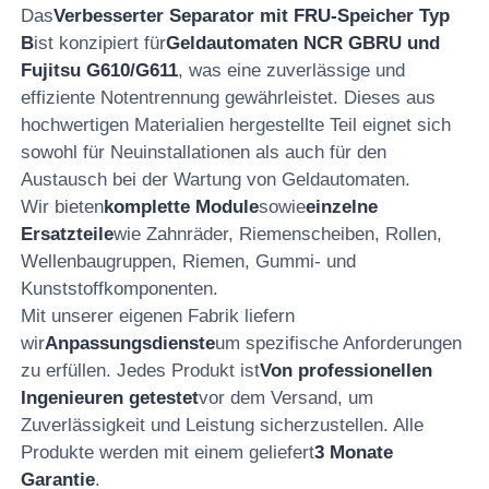
Das
Verbesserter Separator mit FRU-Speicher Typ
B
ist konzipiert für
Geldautomaten NCR GBRU und
Fujitsu G610/G611
, was eine zuverlässige und
effiziente Notentrennung gewährleistet. Dieses aus
hochwertigen Materialien hergestellte Teil eignet sich
sowohl für Neuinstallationen als auch für den
Austausch bei der Wartung von Geldautomaten.
Wir bieten
komplette Module
sowie
einzelne
Ersatzteile
wie Zahnräder, Riemenscheiben, Rollen,
Wellenbaugruppen, Riemen, Gummi- und
Kunststoffkomponenten.
Mit unserer eigenen Fabrik liefern
wir
Anpassungsdienste
um spezifische Anforderungen
Startseite
zu erfüllen. Jedes Produkt ist
Von professionellen
Ingenieuren getestet
vor dem Versand, um
Produkte
Zuverlässigkeit und Leistung sicherzustellen. Alle
Produkte werden mit einem geliefert
3 Monate
Garantie
.
Videos