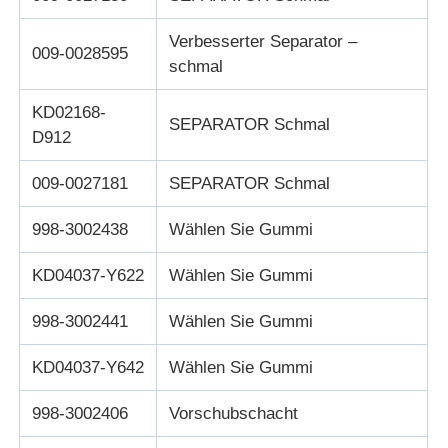
Verbesserter Separator –
Pos-Maschine
009-0028595
schmal
Ersatzteile für Geldautomaten
KD02168-
SEPARATOR Schmal
D912
Geldautomat
009-0027181
SEPARATOR Schmal
998-3002438
Wählen Sie Gummi
Münzrecycler
KD04037-Y622
Wählen Sie Gummi
998-3002441
Wählen Sie Gummi
KD04037-Y642
Wählen Sie Gummi
998-3002406
Vorschubschacht