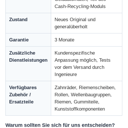
Cash-Recycling-Moduls
Diebold ATM-Teile
Zustand
Neues Original und
generalüberholt
NCR-Geldautomatenteile
Garantie
3 Monate
Ersatzteile für Wincor-Geldautomaten
Zusätzliche
Kundenspezifische
Dienstleistungen
Anpassung möglich, Tests
vor dem Versand durch
Hyosung ATM-Teile
Ingenieure
Verfügbares
Zahnräder, Riemenscheiben,
Fujitsu Geldautomaten-Teile
Zubehör /
Rollen, Wellenbaugruppen,
Ersatzteile
Riemen, Gummiteile,
Hitachi-Geldautomaten-Teile
Kunststoffkomponenten
GRG ATM-Teile
Warum sollten Sie sich für uns entscheiden?