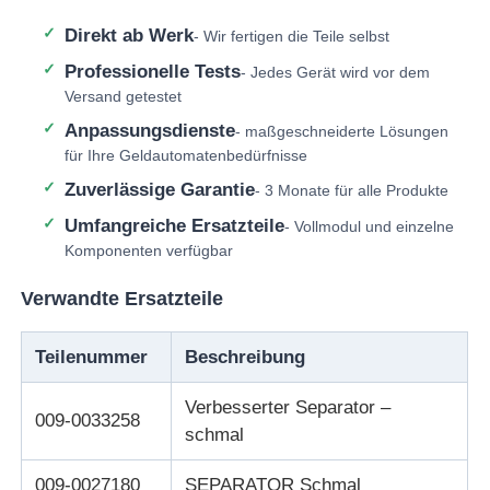
Direkt ab Werk
- Wir fertigen die Teile selbst
Glory NMD ATM-Teile
Professionelle Tests
- Jedes Gerät wird vor dem
Versand getestet
OKI ATM-Teile
Anpassungsdienste
- maßgeschneiderte Lösungen
für Ihre Geldautomatenbedürfnisse
Zuverlässige Garantie
Genmega ATM -Teile
- 3 Monate für alle Produkte
Umfangreiche Ersatzteile
- Vollmodul und einzelne
Komponenten verfügbar
Rechnungsprüfer
Verwandte Ersatzteile
Banknoten-Sortierer
Teilenummer
Beschreibung
Rechnungszähler
Verbesserter Separator –
009-0033258
schmal
Karten-Drucker
009-0027180
SEPARATOR Schmal