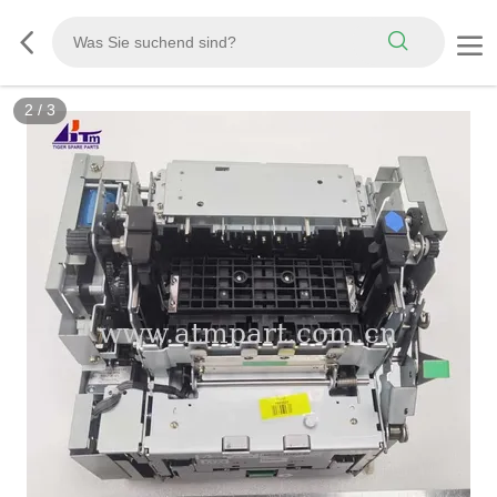
2
/
3