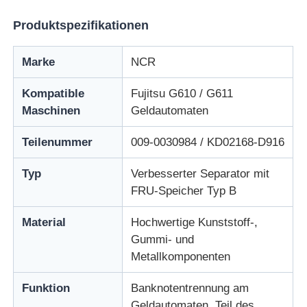
Produktspezifikationen
Über uns
Marke
NCR
Fabrik Tour
Kompatible
Fujitsu G610 / G611
Maschinen
Geldautomaten
Qualitätskontrolle
Teilenummer
009-0030984 / KD02168-D916
Kontakt
Typ
Verbesserter Separator mit
FRU-Speicher Typ B
Nachrichten
Material
Hochwertige Kunststoff-,
Gummi- und
Metallkomponenten
Alle Fälle
Funktion
Banknotentrennung am
Referenzen
Geldautomaten, Teil des