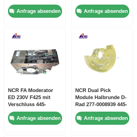
Track SMART 445-
0765158 4450765158
Anfrage absenden
Anfrage absenden
0765159 4450765159
NCR FA Moderator
NCR Dual Pick
ED 230V F425 mit
Module Halbrunde D-
Verschluss 445-
Rad 277-0008939 445-
0647862 4450647862
0737509 445-0592170
Anfrage absenden
Anfrage absenden