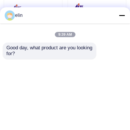
elin
9:39 AM
Good day, what product are you looking 
for?
NCR IMCRW 3-Spur-
NCR-USB-IMCRW-
Smartcard-Lesegerät
Spur 2 ATM-
445-0664129 445-
Kartenleser 445-
0664130
0704479 4450704479
Anfrage absenden
Anfrage absenden
Startseite
Über uns
Kontakt
Desktop Site
Sitemap
Datenschutzrichtlinie