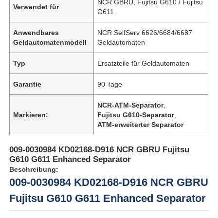
NCR GBRU, Fujitsu G610 / Fujitsu
Verwendet für
G611
Anwendbares
NCR SelfServ 6626/6684/6687
Geldautomatenmodell
Geldautomaten
Typ
Ersatzteile für Geldautomaten
Garantie
90 Tage
NCR-ATM-Separator
,
Markieren:
Fujitsu G610-Separator
,
ATM-erweiterter Separator
009-0030984 KD02168-D916 NCR GBRU Fujitsu
G610 G611 Enhanced Separator
Beschreibung:
009-0030984 KD02168-D916 NCR GBRU
Fujitsu G610 G611 Enhanced Separator