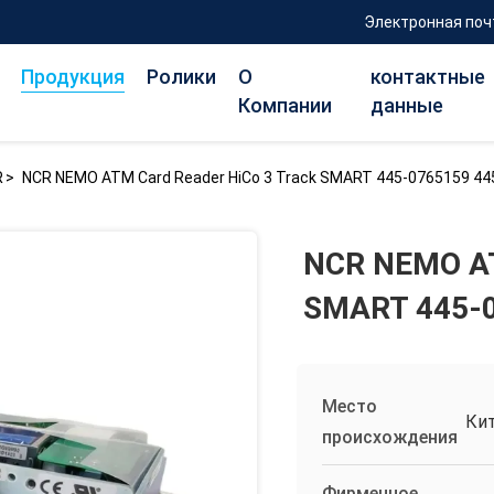
Электронная поч
Продукция
Ролики
О
контактные
Компании
данные
R
>
NCR NEMO ATM Card Reader HiCo 3 Track SMART 445-0765159 4
NCR NEMO AT
SMART 445-
Место
Ки
происхождения
Фирменное