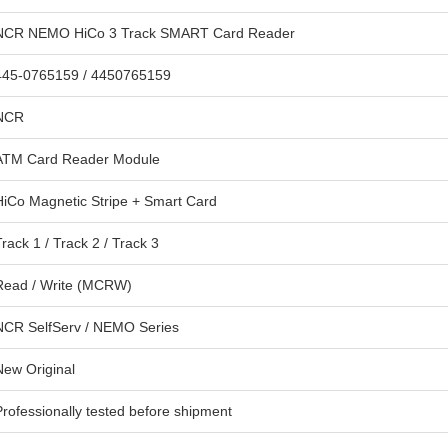
NCR NEMO HiCo 3 Track SMART Card Reader
445-0765159 / 4450765159
NCR
ATM Card Reader Module
HiCo Magnetic Stripe + Smart Card
Track 1 / Track 2 / Track 3
Read / Write (MCRW)
NCR SelfServ / NEMO Series
New Original
Professionally tested before shipment