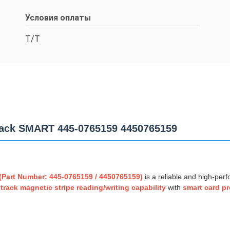
Условия оплаты
Т/Т
ack SMART 445-0765159 4450765159
art Number: 445-0765159 / 4450765159)
is a reliable and high-pe
track magnetic stripe reading/writing capability
with
smart card p