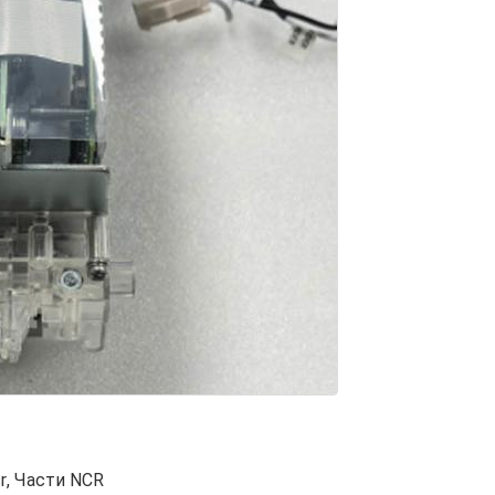
r
,
Части NCR