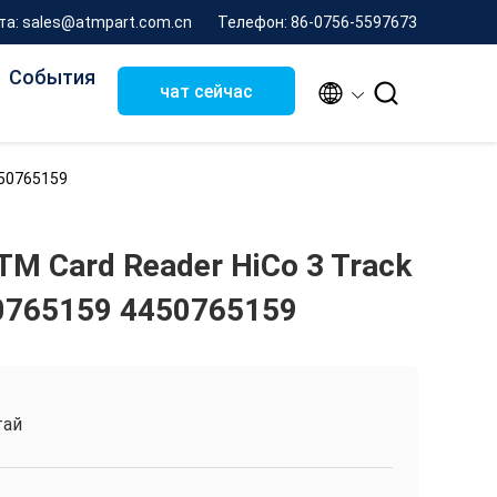
та: sales@atmpart.com.cn
Телефон: 86-0756-5597673
События


чат сейчас
450765159
M Card Reader HiCo 3 Track
0765159 4450765159
тай