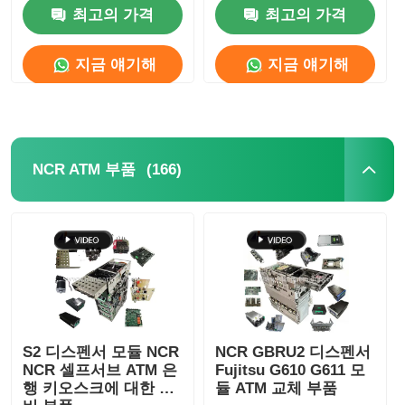
계 부품
3AD2792 ATM 예비 부
최고의 가격
최고의 가격
품
회사 소개
지금 얘기해
지금 얘기해
공장 투어
품질 관리
(166)
NCR ATM 부품
연락처
뉴스
모든 케이스
S2 디스펜서 모듈 NCR
NCR GBRU2 디스펜서
NCR 셀프서브 ATM 은
Fujitsu G610 G611 모
행 키오스크에 대한 예
듈 ATM 교체 부품
견적 요청