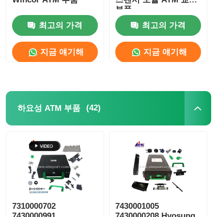
부품
Glory NMD ATM 부품
최고의 가격
최고의 가격
지금 얘기해
지금 얘기해
OKI ATM 부품
Genmega ATM 부품
(42)
하요성 ATM 부품
빌 수락자
지폐 분류기
지폐계수기
7310000702
7430001005
카드 프린터
7430000991
7430000208 Hyosung