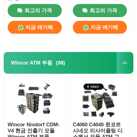
비 부품
최고의 가격
최고의 가격
디볼드 ATM 부품
지금 얘기해
지금 얘기해
NCR ATM 부품
Wincor ATM 부품
(68)
Wincor ATM 부품
하요성 ATM 부품
후지쓰 ATM 부품
히타치 ATM 부품
Wincor Nixdorf CDM-
C4060 C4040 윈코르
V4 현금 인출기 모듈
시네오 리사이클링 디
GRG ATM 부분
Wincor ATM 부품
스펜서 모듈 ATM 교체