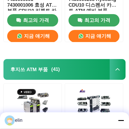
7430001006 효성 ATM
CDU10 디스펜서 카세
부품 CDU10 리젝트 카
트 ATM 예비 부품
포스 기계
세트
최고의 가격
최고의 가격
ATM 예비 부품
지금 얘기해
지금 얘기해
ATM 기계
동전 재활용기
(41)
후지쓰 ATM 부품
elin
F53 F56 후지쓰 ATM
GSR50 Fujitsu ATM 부