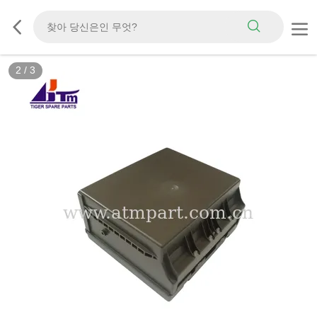
2
/
3