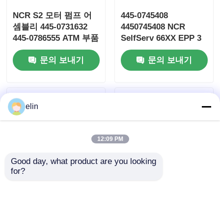
NCR S2 모터 펌프 어
445-0745408
셈블리 445-0731632
4450745408 NCR
445-0786555 ATM 부품
SelfServ 66XX EPP 3
키패드 ATM 키보드
문의 보내기
문의 보내기
elin
12:09 PM
Good day, what product are you looking 
for?
NCR 열 영수증 프린터
NCR SelfServ 66XX 영
운송 W/O 캡처
수증 프린터 엔진 009-
0090030211 009-
0023826 497-0454032