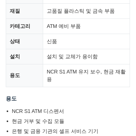
재질
고품질 플라스틱 및 금속 부품
회사 소개
카테고리
ATM 예비 부품
공장 투어
상태
신품
품질 관리
설치
설치 및 교체가 용이함
NCR S1 ATM 유지 보수, 현금 재활
연락처
용도
용
뉴스
용도
NCR S1 ATM 디스펜서
모든 케이스
현금 거부 및 수집 모듈
은행 및 금융 기관의 셀프 서비스 기기
견적 요청