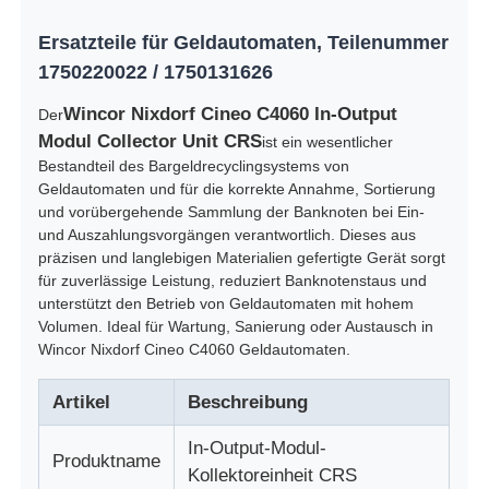
Ersatzteile für Geldautomaten, Teilenummer
1750220022 / 1750131626
Wincor Nixdorf Cineo C4060 In-Output
Der
Modul Collector Unit CRS
ist ein wesentlicher
Bestandteil des Bargeldrecyclingsystems von
Geldautomaten und für die korrekte Annahme, Sortierung
und vorübergehende Sammlung der Banknoten bei Ein-
und Auszahlungsvorgängen verantwortlich. Dieses aus
präzisen und langlebigen Materialien gefertigte Gerät sorgt
für zuverlässige Leistung, reduziert Banknotenstaus und
unterstützt den Betrieb von Geldautomaten mit hohem
Volumen. Ideal für Wartung, Sanierung oder Austausch in
Startseite
Wincor Nixdorf Cineo C4060 Geldautomaten.
Artikel
Beschreibung
Produkte
In-Output-Modul-
Produktname
Kollektoreinheit CRS
Videos