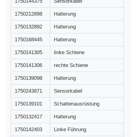
1750144375
Sensorkabel
Pos-Maschine
1750212898
Halterung
1750132892
Halterung
Ersatzteile für Geldautomaten
1750168445
Halterung
Geldautomat
1750141305
linke Schiene
1750141306
rechte Schiene
Münzrecycler
1750139098
Halterung
1750243871
Sensorkabel
1750139101
Schattenausrüstung
1750132417
Halterung
1750142403
Linke Führung