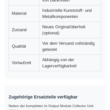
von Banknoten
Industrielle Kunststoff- und
Diebold ATM-Teile
Material
Metallkomponenten
Neues Original/überholt
NCR-Geldautomatenteile
Zustand
(optional)
Vor dem Versand vollständig
Ersatzteile für Wincor-Geldautomaten
Qualität
getestet
Hyosung ATM-Teile
Abhängig von der
Vorlaufzeit
Lagerverfügbarkeit
Fujitsu Geldautomaten-Teile
Hitachi-Geldautomaten-Teile
Zugehörige Ersatzteile verfügbar
Neben der kompletten In-Output Module Collector Unit
GRG ATM-Teile