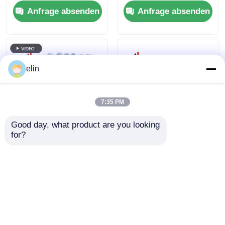
Extraktionsgerät
Rec BC Schloss ATM
Anfrage absenden
Anfrage absenden
MDMS CMD-V5 DA
Teile
elin
7:35 PM
Good day, what product are you looking 
for?
Wincor Nixdorf CMD-
01750208512 Wincor
V4 Stacker Modul
Nixdorf ICM330-
1750058042
3R1593 Kartenleser
1750109658
DIP CHD Hybrid
Anfrage absenden
Anfrage absenden
1750109659