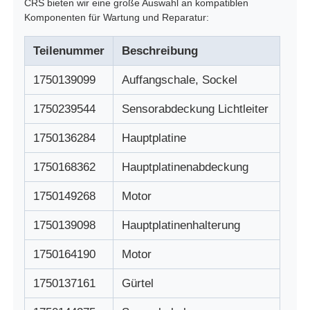
CRS bieten wir eine große Auswahl an kompatiblen
Komponenten für Wartung und Reparatur:
Glory NMD ATM-Teile
Teilenummer
Beschreibung
OKI ATM-Teile
1750139099
Auffangschale, Sockel
1750239544
Sensorabdeckung Lichtleiter
Genmega ATM -Teile
1750136284
Hauptplatine
Rechnungsprüfer
1750168362
Hauptplatinenabdeckung
1750149268
Motor
Banknoten-Sortierer
1750139098
Hauptplatinenhalterung
Rechnungszähler
1750164190
Motor
1750137161
Gürtel
Karten-Drucker