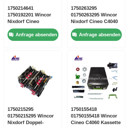
1750214641
1750263295
1750192201 Wincor
01750263295 Wincor
Nixdorf Cineo
Nixdorf Cineo C4040
Transfer-Einheit
TUC RM3 ATM-Teile
Anfrage absenden
Anfrage absenden
sichere CRS ATS
1750215295
1750155418
01750215295 Wincor
01750155418 Wincor
Nixdorf Doppel-
Cineo C4060 Kassette