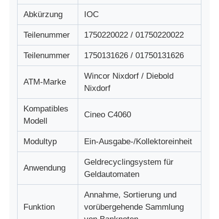
Abkürzung
IOC
Über uns
Teilenummer
1750220022 / 01750220022
Teilenummer
1750131626 / 01750131626
Fabrik Tour
Wincor Nixdorf / Diebold
ATM-Marke
Nixdorf
Qualitätskontrolle
Kompatibles
Cineo C4060
Modell
Kontakt
Modultyp
Ein-Ausgabe-/Kollektoreinheit
Nachrichten
Geldrecyclingsystem für
Anwendung
Geldautomaten
Alle Fälle
Annahme, Sortierung und
Funktion
vorübergehende Sammlung
Referenzen