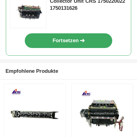
Collector Unit CRS 1750220022
1750131626
Fortsetzen
Empfohlene Produkte