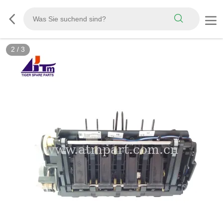
2
/
3