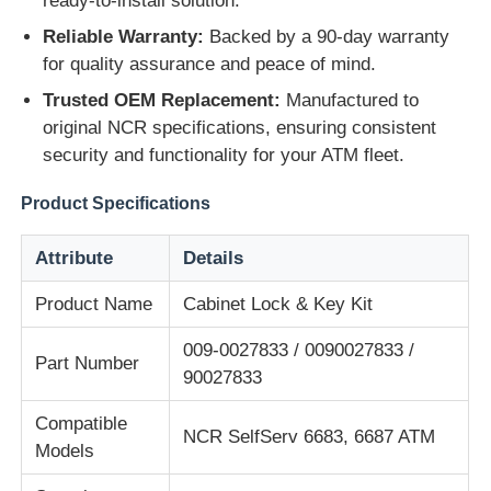
ready-to-install solution.
Reliable Warranty:
Backed by a 90-day warranty
企業情報
for quality assurance and peace of mind.
Trusted OEM Replacement:
Manufactured to
original NCR specifications, ensuring consistent
会社案内
security and functionality for your ATM fleet.
品質管理
Product Specifications
Attribute
Details
お問い合わせ
Product Name
Cabinet Lock & Key Kit
ニュース
009-0027833 / 0090027833 /
Part Number
90027833
すべての場合
Compatible
NCR SelfServ 6683, 6687 ATM
Models
見積依頼