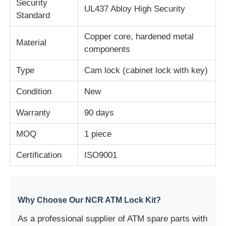
Security
UL437 Abloy High Security
Standard
ダイボルド ATM部品
Copper core, hardened metal
Material
components
NCR ATM 部品
Type
Cam lock (cabinet lock with key)
Wincor ATM 部品
Condition
New
Warranty
90 days
ハヨサンATM部品
MOQ
1 piece
フジツーATM部品
Certification
ISO9001
ヒタチATM部品
Why Choose Our NCR ATM Lock Kit?
GRG自動支払機の部品
As a professional supplier of ATM spare parts with