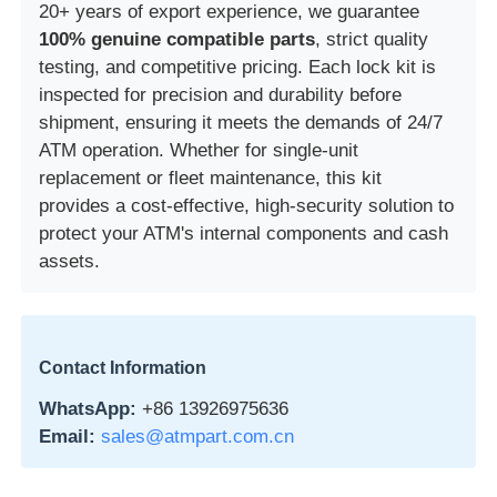
20+ years of export experience, we guarantee
100% genuine compatible parts
, strict quality
Glory NMD ATM Parts
testing, and competitive pricing. Each lock kit is
inspected for precision and durability before
shipment, ensuring it meets the demands of 24/7
OKIATM部品
ATM operation. Whether for single-unit
replacement or fleet maintenance, this kit
Genmega ATM部品
provides a cost-effective, high-security solution to
protect your ATM's internal components and cash
assets.
請求書受領者
紙幣ソート機
Contact Information
手形のカウンター
WhatsApp:
+86 13926975636
Email:
sales@atmpart.com.cn
カード プリンター