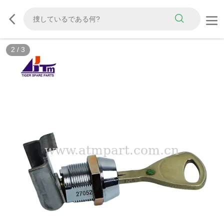
2
/
3