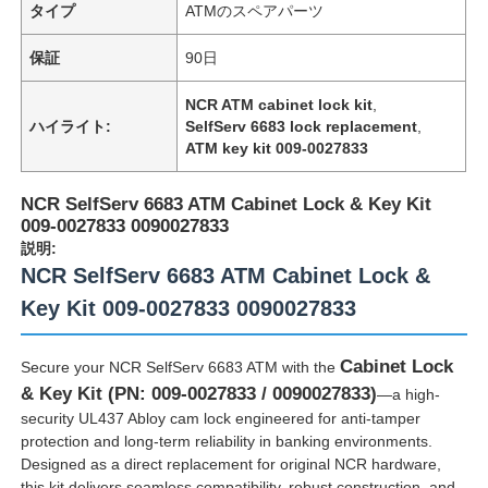
タイプ
ATMのスペアパーツ
保証
90日
NCR ATM cabinet lock kit
,
ハイライト:
SelfServ 6683 lock replacement
,
ATM key kit 009-0027833
NCR SelfServ 6683 ATM Cabinet Lock & Key Kit
009-0027833 0090027833
説明:
NCR SelfServ 6683 ATM Cabinet Lock &
Key Kit 009-0027833 0090027833
Cabinet Lock
Secure your NCR SelfServ 6683 ATM with the
& Key Kit (PN: 009-0027833 / 0090027833)
—a high-
security UL437 Abloy cam lock engineered for anti-tamper
protection and long-term reliability in banking environments.
Designed as a direct replacement for original NCR hardware,
this kit delivers seamless compatibility, robust construction, and