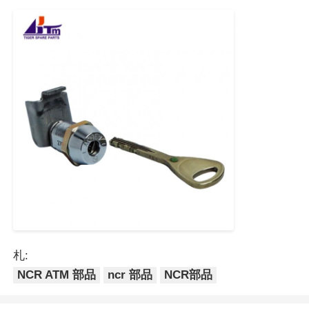
POS端末
ATMのスペアパーツ
ATM機
コインリサイクル機
札:
NCR ATM 部品
ncr 部品
NCR部品