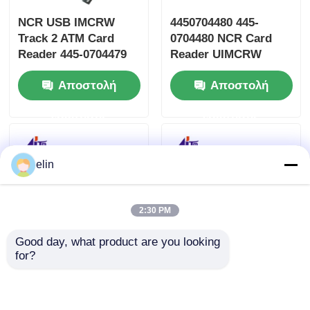
NCR USB IMCRW
4450704480 445-
Track 2 ATM Card
0704480 NCR Card
Reader 445-0704479
Reader UIMCRW
4450704479
Track 2 Smart With
Αποστολή
Αποστολή
Std Shutter
ερώτησης
ερώτησης
elin
2:30 PM
Good day, what product are you looking 
for?
ATM NCR USB
445-0754648
IMCRW 3TK Hico
4450754648 NCR Card
Card Reader 445-
Reader Nemo 3track