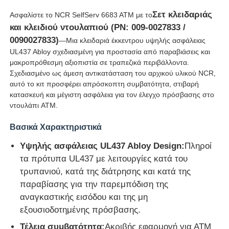
Σετ κλειδαριάς
Ασφαλίστε το NCR SelfServ 6683 ATM με το
και κλειδιού ντουλαπιού (PN: 009-0027833 /
0090027833)
—Μια κλειδαριά έκκεντρου υψηλής ασφάλειας
UL437 Abloy σχεδιασμένη για προστασία από παραβιάσεις και
μακροπρόθεσμη αξιοπιστία σε τραπεζικά περιβάλλοντα.
Σχεδιασμένο ως άμεση αντικατάσταση του αρχικού υλικού NCR,
αυτό το κιτ προσφέρει απρόσκοπτη συμβατότητα, στιβαρή
κατασκευή και μέγιστη ασφάλεια για τον έλεγχο πρόσβασης στο
ντουλάπι ATM.
Βασικά Χαρακτηριστικά
Υψηλής ασφάλειας UL437 Abloy Design:
Πληροί
τα πρότυπα UL437 με λειτουργίες κατά του
Αρχική Σελίδα
τρυπανιού, κατά της διάτρησης και κατά της
παραβίασης για την παρεμπόδιση της
Προϊόντα
αναγκαστικής εισόδου και της μη
εξουσιοδοτημένης πρόσβασης.
Βίντεο
Τέλεια συμβατότητα:
Ακριβής εφαρμογή για ΑΤΜ