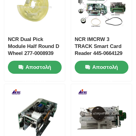
NCR Dual Pick
NCR IMCRW 3
Module Half Round D
TRACK Smart Card
Wheel 277-0008939
Reader 445-0664129
445-0737509 445-
445-0664130
Αποστολή
Αποστολή
0592170
ερώτησης
ερώτησης