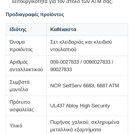
λειτουργικότητα για τον στόλο των ΑΤΜ σας.
Προδιαγραφές προϊόντος
Τμήματα ATM Diebold
Ιδιότης
Καθέκαστα
Ανταλλακτικά NCR ATM
Όνομα
Σετ κλειδαριάς και κλειδιού
προϊόντος
ντουλαπιού
Ανταλλακτικά Wincor ATM
Αριθμός
009-0027833 / 0090027833 /
ανταλλακτικού
90027833
Τμήματα ΑΤΜ Hyosung
Συμβατά
NCR SelfServ 6683, 6687 ATM
μοντέλα
Τμήματα Fujitsu ATM
Πρότυπο
UL437 Abloy High Security
ασφαλείας
Τμήματα ATM Hitachi
Πυρήνας χαλκού, σκληρυμένα
Υλικό
Μέρη GRG ATM
μεταλλικά εξαρτήματα