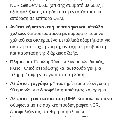
NCR SelfServ 6683 (επίσης συμβατό με 6687),
εξασφαλίζοντας απρόσκοπτη εγκατάσταση και
Σχετικά με εμάς
απόδοση σε επίπεδο OEM.
Ανθεκτική κατασκευή με πυρήνα και μέταλλο
Γύρος εργοστασίων
χαλκού:
Κατασκευασμένο με κορυφαίο πυρήνα
χαλκού και σκληρυμένα μεταλλικά εξαρτήματα για
αντοχή στη συχνή χρήση, αντοχή στη διάβρωση
Ποιοτικός έλεγχος
και παράταση της διάρκειας ζωής.
Πλήρες κιτ:
Περιλαμβάνει κύλινδρο κλειδαριάς,
επαφή
κλειδί, υλικό στερέωσης και αξεσουάρ για μια
πλήρη, έτοιμη για εγκατάσταση λύση.
Νέα
Αξιόπιστη εγγύηση:
Υποστηρίζεται από εγγύηση
90 ημερών για διασφάλιση ποιότητας και ηρεμία.
Όλες οι περιπτώσεις
Αξιόπιστη αντικατάσταση OEM:
Κατασκευασμένο
σύμφωνα με τις αρχικές προδιαγραφές NCR,
διασφαλίζοντας σταθερή ασφάλεια και
Ζητήστε ένα απόσπασμα