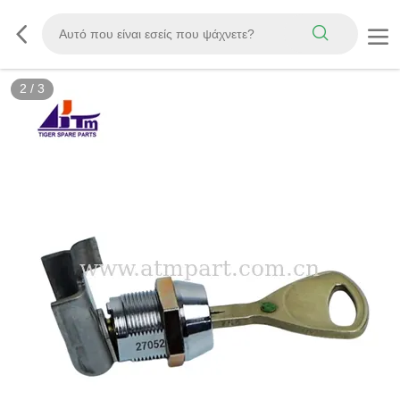
2
/
3