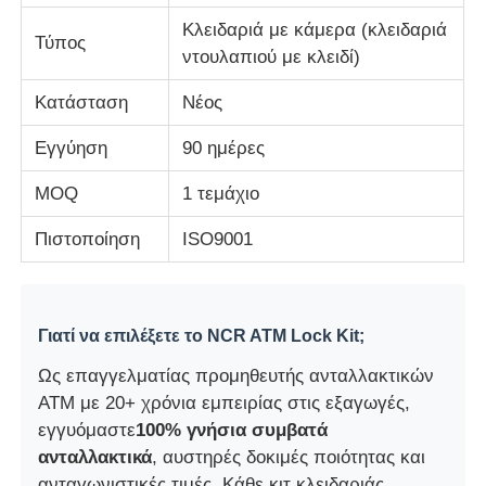
Κλειδαριά με κάμερα (κλειδαριά
Τύπος
Τμήματα ΑΤΜ Glory NMD
ντουλαπιού με κλειδί)
Κατάσταση
Νέος
Τμήματα ΑΤΜ OKI
Εγγύηση
90 ημέρες
Μέρη ATM Genmega
MOQ
1 τεμάχιο
Πιστοποίηση
ISO9001
Bill Acceptor
Διαλογιστής τραπεζογραμματίων
Γιατί να επιλέξετε το NCR ATM Lock Kit;
Ως επαγγελματίας προμηθευτής ανταλλακτικών
μετρητής λογαριασμών
ATM με 20+ χρόνια εμπειρίας στις εξαγωγές,
εγγυόμαστε
100% γνήσια συμβατά
ανταλλακτικά
, αυστηρές δοκιμές ποιότητας και
Εκτυπωτής καρτών
ανταγωνιστικές τιμές. Κάθε κιτ κλειδαριάς