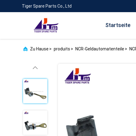
Tiger Spare Parts Co., Ltd
Startseite
Zu Hause
>
produits
>
NCR-Geldautomatenteile
>
NCR