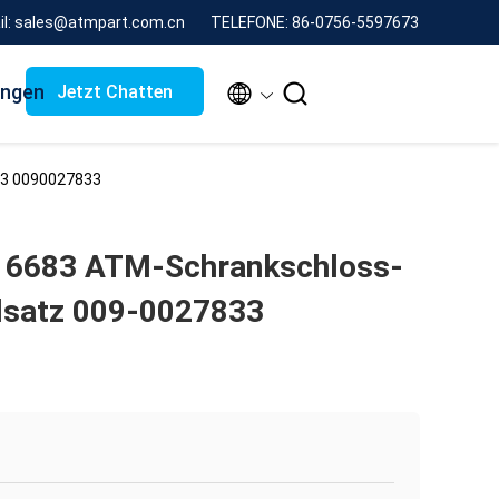
il: sales@atmpart.com.cn
TELEFONE: 86-0756-5597673
ungen


Jetzt Chatten
33 0090027833
v 6683 ATM-Schrankschloss-
lsatz 009-0027833