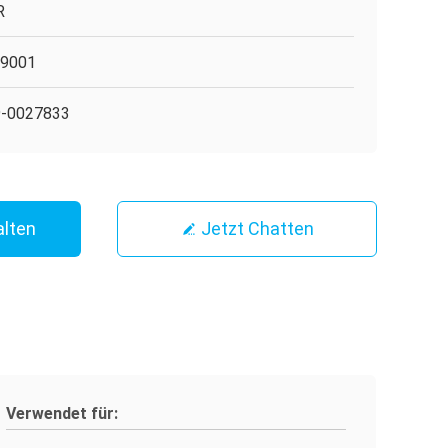
R
O9001
9-0027833
alten
Jetzt Chatten
Verwendet für: