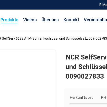
E-Ma
Produkte
Videos
Über uns
Kontakt
Veranstalt
 SelfServ 6683 ATM-Schrankschloss- und Schlüsselsatz 009-00278
NCR SelfSer
und Schlüsse
0090027833
Herkunftsort
PH