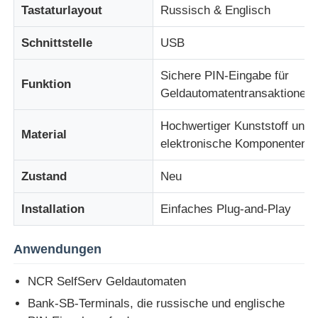
Tastaturlayout
Russisch & Englisch
Über uns
Schnittstelle
USB
Sichere PIN-Eingabe für
Funktion
Fabrik Tour
Geldautomatentransaktionen
Hochwertiger Kunststoff und
Qualitätskontrolle
Material
elektronische Komponenten
Kontakt
Zustand
Neu
Installation
Einfaches Plug-and-Play
Nachrichten
Anwendungen
Alle Fälle
NCR SelfServ Geldautomaten
Bank-SB-Terminals, die russische und englische
Referenzen