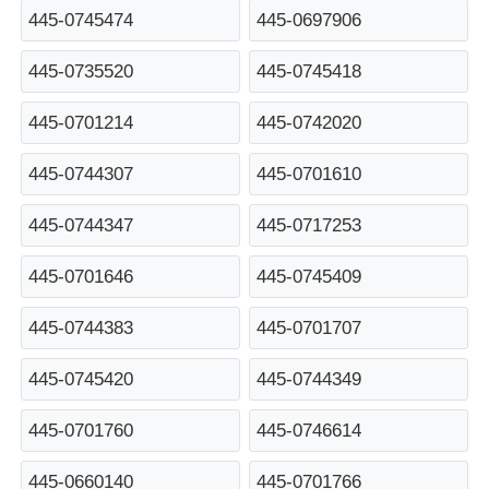
445-0745474
445-0697906
Glory NMD ATM-Teile
445-0735520
445-0745418
OKI ATM-Teile
445-0701214
445-0742020
445-0744307
445-0701610
Genmega ATM -Teile
445-0744347
445-0717253
Rechnungsprüfer
445-0701646
445-0745409
445-0744383
445-0701707
Banknoten-Sortierer
445-0745420
445-0744349
Rechnungszähler
445-0701760
445-0746614
Karten-Drucker
445-0660140
445-0701766