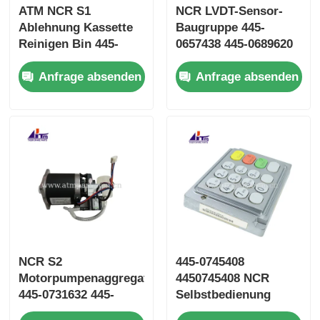
ATM NCR S1
NCR LVDT-Sensor-
Ablehnung Kassette
Baugruppe 445-
Reinigen Bin 445-
0657438 445-0689620
0603100 445-0663390
445-0645443 445-
Anfrage absenden
Anfrage absenden
445-0693308
0672389
NCR S2
445-0745408
Motorpumpenaggregat
4450745408 NCR
445-0731632 445-
Selbstbedienung
0786555 ATM
66XX EPP 3 Tastatur