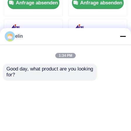
Anfrage absenden
Anfrage absenden
Ersatzteile
Geldautomaten
Tastatur
elin
1:34 PM
Good day, what product are you looking 
for?
NCR Thermodrucker-
NCR SelfServ 66XX
Transport ohne
Quittungsdruckmaschine
Erfassung 0090030211
009-0023826 497-
009-0030211
0454032
Anfrage absenden
Anfrage absenden
Startseite
Über uns
Kontakt
Desktop Site