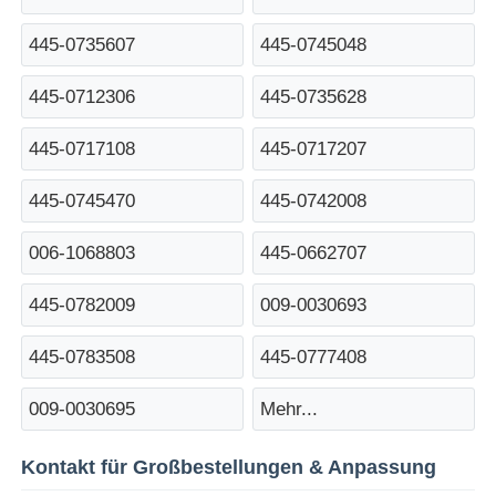
445-0735607
445-0745048
Pos-Maschine
445-0712306
445-0735628
Ersatzteile für Geldautomaten
445-0717108
445-0717207
Geldautomat
445-0745470
445-0742008
006-1068803
445-0662707
Münzrecycler
445-0782009
009-0030693
445-0783508
445-0777408
009-0030695
Mehr...
Kontakt für Großbestellungen & Anpassung