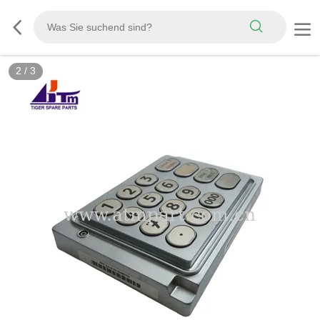
2
/
3