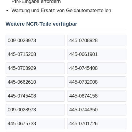
PIN-Eingabe erfordern
Wartung und Ersatz von Geldautomatenteilen
Diebold ATM-Teile
Weitere NCR-Teile verfügbar
NCR-Geldautomatenteile
009-0028973
445-0708928
Ersatzteile für Wincor-Geldautomaten
445-0715208
445-0661901
445-0708929
445-0745408
Hyosung ATM-Teile
445-0662610
445-0732008
Fujitsu Geldautomaten-Teile
445-0745408
445-0674158
Hitachi-Geldautomaten-Teile
009-0028973
445-0744350
445-0675733
445-0701726
GRG ATM-Teile